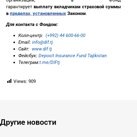
гарантирует
выплату вкладчикам страховой суммы
в
пределах, установленных
Законом
.
Для контакта с Фондом:
Колл-центр:
(+992) 44 600-66-00
Еmail:
info@dif.tj
Сайт:
www.dif.tj
Фейсбук:
Deposit Insurance Fund Tajikistan
Телеграм:
t.me/DIFtj
Views:
909
Другие новости ​