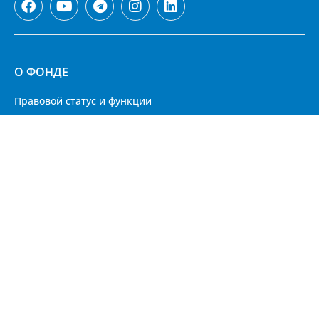
О ФОНДЕ
Правовой статус и функции
Наблюдательный совет Фонда
Законодательство
Стратегия развития Фонда
Международное сотрудничество
Вакансии
ИНФОРМАЦИЯ ДЛЯ ВКЛАДЧИКОВ
Уровень и охват страхового покрытия
Порядок выплаты страхового возмещения
Часто задаваемые вопросы (FAQs)