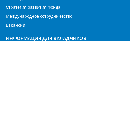
Стратегия развития Фонда
Международное сотрудничество
Вакансии
ИНФОРМАЦИЯ ДЛЯ ВКЛАДЧИКОВ
Уровень и охват страхового покрытия
Порядок выплаты страхового возмещения
Часто задаваемые вопросы (FAQs)
Советы вкладчикам
Калькулятор страхового возмещения
АДРЕС
Республика Таджикистан, 734060 г. Душанбе,
улица Маяковского 77/2