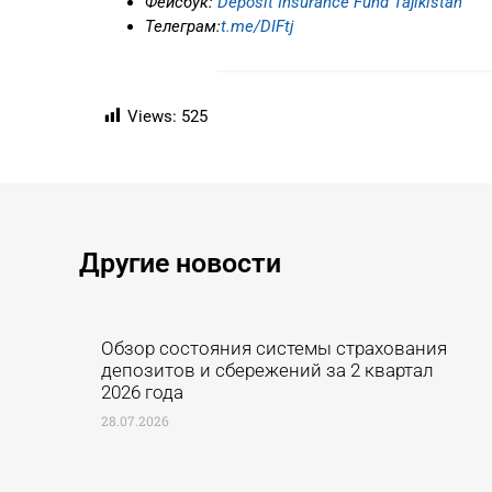
Фейсбук
:
Deposit Insurance Fund Tajikistan
Телеграм:
t.me/DIFtj
Views:
525
Другие новости ​
Обзор состояния системы страхования
депозитов и сбережений за 2 квартал
2026 года
28.07.2026