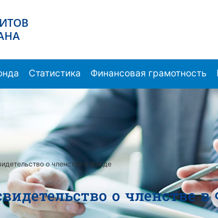
ЗИТОВ
АНА
онда
Статистика
Финансовая грамотность
детельство о членстве в Фонде
видетельство о членстве в