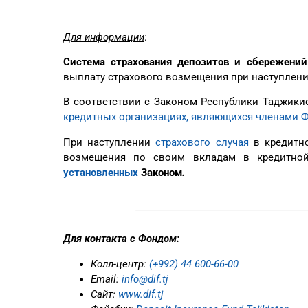
Для информации
:
Система страхования депозитов и сбережени
выплату страхового возмещения при наступлении
В соответствии с Законом Республики Таджики
кредитных организациях, являющихся членами Ф
При наступлении
страхового случая
в кредитно
возмещения по своим вкладам в кредитной
установленных
Законом
.
Для контакта с Фондом:
Колл-центр:
(+992) 44 600-66-00
Еmail:
info@dif.tj
Сайт:
www.dif.tj