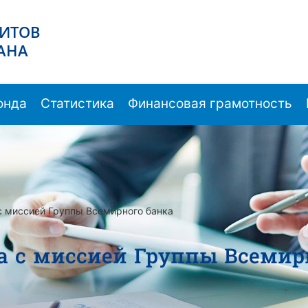
ЗИТОВ
АНА
онда
Статистика
Финансовая грамотность
с миссией Группы Всемирного банка
а с миссией Группы Всемир