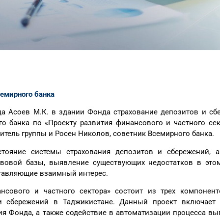
семирного банка
нда Асоев М.К. в здании Фонда страхование депозитов и с
о банка по «Проекту развития финансового и частного сек
итель группы и Росен Николов, советник Всемирного банка.
стояние системы страхования депозитов и сбережений, 
авовой базы, выявление существующих недостатков в это
ставляющие взаимный интерес.
ансового и частного сектора» состоит из трех компонен
и сбережений в Таджикистане. Данный проект включает
ния Фонда, а также содействие в автоматизации процесса 