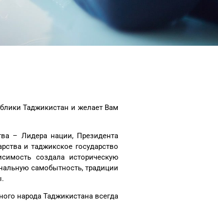
ублики Таджикистан и желает Вам
ва – Лидера нации, Президента
рства и таджикское государство
симость создала историческую
нальную самобытность, традиции
ы.
дного народа Таджикистана всегда