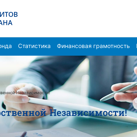
ЗИТОВ
АНА
онда
Статистика
Финансовая грамотность
твенной Независимости!
рственной Независимости!