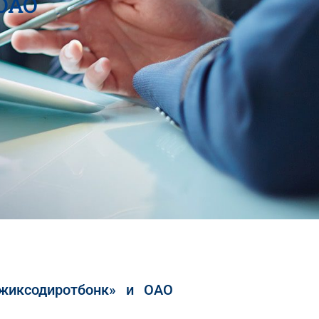
ОАО
жиксодиротбонк» и ОАО