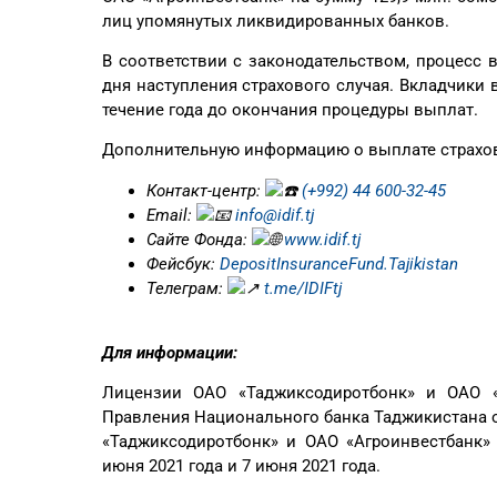
лиц упомянутых ликвидированных банков.
В соответствии с законодательством, процесс 
дня наступления страхового случая. Вкладчики 
течение года до окончания процедуры выплат.
Дополнительную информацию о выплате страхо
Контакт-центр:
(+992) 44 600-32-45
Email:
info@idif.tj
Сайте Фонда:
www.idif.tj
Фейсбук:
DepositInsuranceFund.Tajikistan
Телеграм:
t.me/IDIFtj
Для информации:
Лицензии ОАО «Таджиксодиротбонк» и ОАО «
Правления Национального банка Таджикистана о
«Таджиксодиротбонк» и ОАО «Агроинвестбанк
июня 2021 года и 7 июня 2021 года.