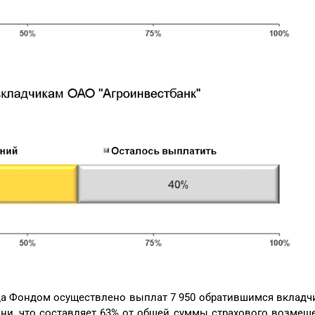
ода Фондом осуществлено выплат 7 950 обратившимся вклад
они, что составляет 63% от общей суммы страхового возме