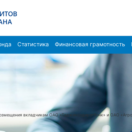
ЗИТОВ
АНА
онда
Статистика
Финансовая грамотность
возмещения вкладчикам ОАО «Таджиксодиротбонк» и ОАО «Агр