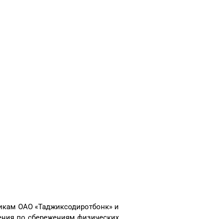
чикам ОАО «Таджиксодиротбонк» и
щения по сбережениям физических