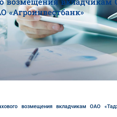
го возмещения вкладчикам 
АО «Агроинвестбанк»
ахового возмещения вкладчикам ОАО «Тад