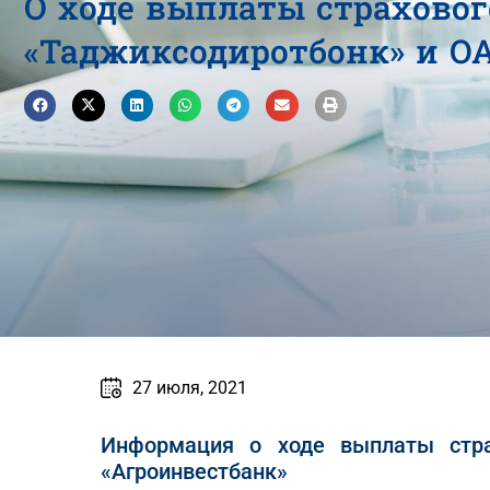
О ходе выплаты страхово
«Таджиксодиротбонк» и О
27 июля, 2021
Информация о ходе выплаты стр
«Агроинвестбанк»