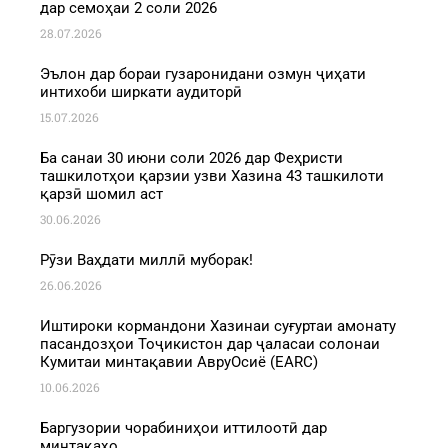
дар семоҳаи 2 соли 2026
28.07.2026
Эълон дар бораи гузаронидани озмун ҷиҳати
интихоби ширкати аудиторӣ
15.07.2026
Ба санаи 30 июни соли 2026 дар Феҳристи
ташкилотҳои қарзии узви Хазина 43 ташкилоти
қарзӣ шомил аст
30.06.2026
Рӯзи Ваҳдати миллӣ муборак!
26.06.2026
Иштироки кормандони Хазинаи суғуртаи амонату
пасандозҳои Тоҷикистон дар ҷаласаи солонаи
Кумитаи минтақавии АвруОсиё (EARC)
10.06.2026
Баргузории чорабиниҳои иттилоотӣ дар
минтақаҳо