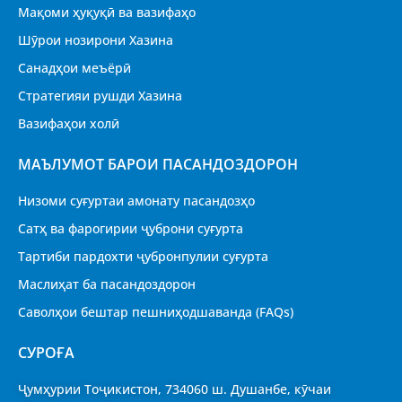
Мақоми ҳуқуқӣ ва вазифаҳо
Шӯрои нозирони Хазина
Санадҳои меъёрӣ
Стратегияи рушди Хазина
Вазифаҳои холӣ
МАЪЛУМОТ БАРОИ ПАСАНДОЗДОРОН
Низоми суғуртаи амонату пасандозҳо
Сатҳ ва фарогирии ҷуброни суғурта
Тартиби пардохти ҷубронпулии суғурта
Маслиҳат ба пасандоздорон
Саволҳои бештар пешниҳодшаванда (FAQs)
CУРОҒА
Ҷумҳурии Тоҷикистон, 734060 ш. Душанбе, кӯчаи