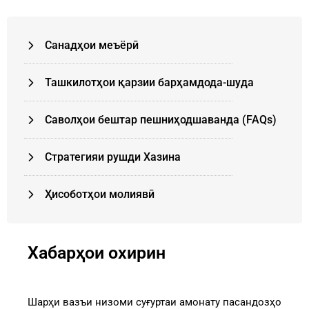
Санадҳои меъёрӣ
Ташкилотҳои қарзии барҳамдода-шуда
Cаволҳои бештар пешниҳодшаванда (FAQs)
Стратегияи рушди Хазина
Ҳисоботҳои молиявӣ
Хабарҳои охирин
Шарҳи вазъи низоми суғуртаи амонату пасандозҳо