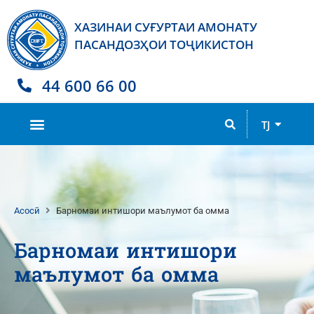
ХАЗИНАИ СУҒУРТАИ АМОНАТУ
ПАСАНДОЗҲОИ ТОҶИКИСТОН
44 600 66 00
RU
TJ
EN
Асосӣ
Барномаи интишори маълумот ба омма
Барномаи интишори
маълумот ба омма