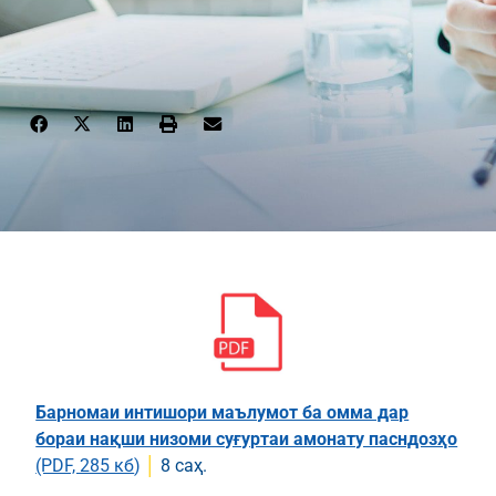
Барномаи интишори маълумот ба омма дар
бораи нақши низоми суғуртаи амонату пасндозҳо
(PDF, 285 кб
)
│
8 саҳ.