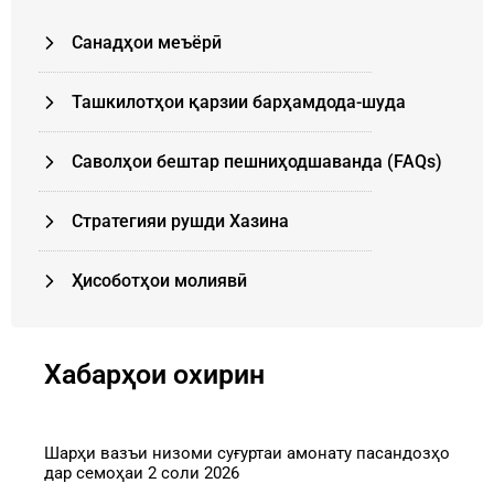
Санадҳои меъёрӣ
Ташкилотҳои қарзии барҳамдода-шуда
Cаволҳои бештар пешниҳодшаванда (FAQs)
Стратегияи рушди Хазина
Ҳисоботҳои молиявӣ
Хабарҳои охирин
Шарҳи вазъи низоми суғуртаи амонату пасандозҳо
дар семоҳаи 2 соли 2026