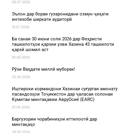
28.07.2026
Эълон дар бораи гузаронидани озмун ҷиҳати
интихоби ширкати аудиторӣ
15.07.2026
Ба санаи 30 июни соли 2026 дар Феҳристи
ташкилотҳои қарзии узви Хазина 43 ташкилоти
қарзӣ шомил аст
30.06.2026
Рӯзи Ваҳдати миллӣ муборак!
26.06.2026
Иштироки кормандони Хазинаи суғуртаи амонату
пасандозҳои Тоҷикистон дар ҷаласаи солонаи
Кумитаи минтақавии АвруОсиё (EARC)
10.06.2026
Баргузории чорабиниҳои иттилоотӣ дар
минтақаҳо
28.05.2026