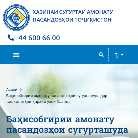
ХАЗИНАИ СУҒУРТАИ АМОНАТУ
ПАСАНДОЗҲОИ ТОҶИКИСТОН
44 600 66 00
RU
TJ
EN
Асосӣ
Баҳисобгирии амонату пасандозҳои суғурташуда дар
ташкилотҳои қарзии узви Хазина
Баҳисобгирии амонату
пасандозҳои суғурташуда