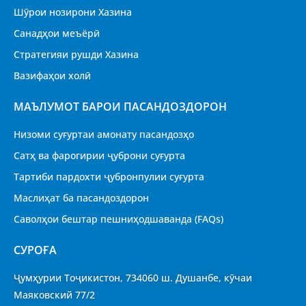
Шӯрои нозирони Хазина
Санадҳои меъёрӣ
Стратегияи рушди Хазина
Вазифаҳои холӣ
МАЪЛУМОТ БАРОИ ПАСАНДОЗДОРОН
Низоми суғуртаи амонату пасандозҳо
Сатҳ ва фарогирии ҷуброни суғурта
Тартиби пардохти ҷубронпулии суғурта
Маслиҳат ба пасандоздорон
Саволҳои бештар пешниҳодшаванда (FAQs)
CУРОҒА
Ҷумҳурии Тоҷикистон, 734060 ш. Душанбе, кӯчаи
Маяковский 77/2