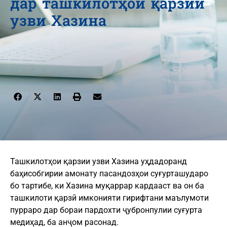
дар ташкилотҳои қарзии
узви Хазина
Ташкилотҳои қарзии узви Хазина уҳдадоранд
баҳисобгирии амонату пасандозҳои суғурташударо
бо тартибе, ки Хазина муқаррар кардааст ва он ба
ташкилоти қарзӣ имконияти гирифтани маълумоти
пурраро дар бораи пардохти ҷубронпулии суғурта
медиҳад, ба анҷом расонад.