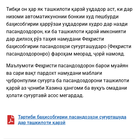
Тибқи он ҳар як ташкилоти қарзӣ уҳдадор аст, ки дар
низоми автоматикунонии бонкии худ пешбурди
баҳисобгирии ҳаррӯзаи уҳдадории худро дар назди
пасандоздорон, ки ба ташкилоти қарзӣ имконияти
дар дилхоҳ рӯз таҳия намудани Феҳристи
баҳисобгирии пасандозҳои суғурташударо (Феҳристи
пасандоздоронро) фароҳам меорад, ҷорӣ намояд.
Маълумоти Феҳристи пасандоздорон барои муайян
ва сари вақт пардохт намудани маблағи
ҷубронпулии суғурта ба пасандоздорони ташкилоти
қарзӣ аз ҷониби Хазина ҳангоми ба вуқуъ омадани
ҳолати суғуртавӣ асос мегардад.
Тартиби баҳисобгирии пасандозҳои суғурташуда
дар ташкилоти қарзӣ