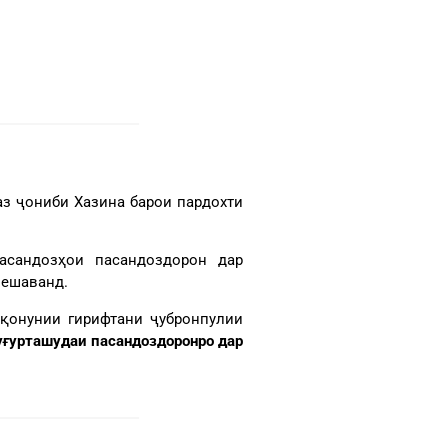
з ҷониби Хазина барои пардохти
асандозҳои пасандоздорон дар
мешаванд.
 қонунии гирифтани ҷубронпулии
уғурташудаи пасандоздоронро дар