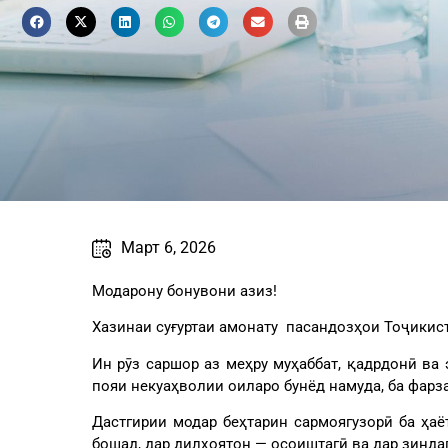
Март 6, 2026
Модарону бонувони азиз!
Хазинаи суғуртаи амонату пасандозҳои Тоҷикис
Ин рӯз саршор аз меҳру муҳаббат, қадрдонӣ ва
пояи некуаҳволии оиларо бунёд намуда, ба фарз
Дастгирии модар беҳтарин сармоягузорӣ ба ҳа
бошад, дар дилҳоятон — осоиштагӣ ва дар зинда