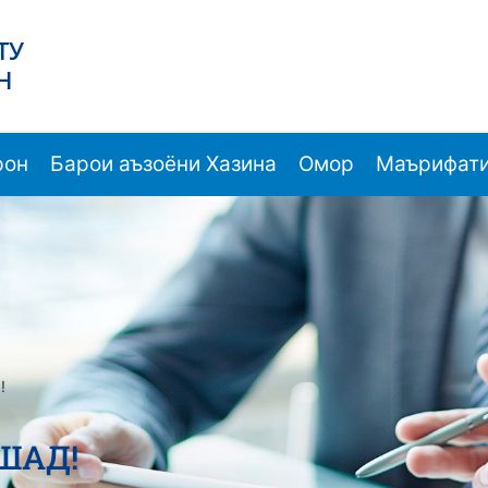
ТУ
Н
рон
Барои аъзоёни Хазина
Омор
Маърифати
!
ШАД!