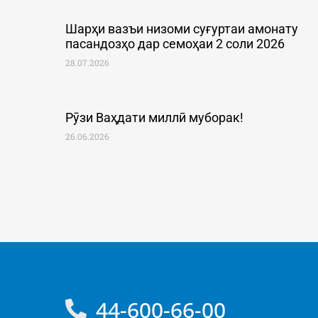
Шарҳи вазъи низоми суғуртаи амонату
пасандозҳо дар семоҳаи 2 соли 2026
28.07.2026
Рӯзи Ваҳдати миллӣ муборак!
26.06.2026
44-600-66-00