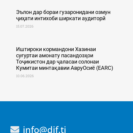
Эълон дар бораи гузаронидани озмун
ҷиҳати интихоби ширкати аудиторӣ
15.07.2026
Иштироки кормандони Хазинаи
суғуртаи амонату пасандозҳои
Тоҷикистон дар ҷаласаи солонаи
Кумитаи минтақавии АвруОсиё (EARC)
10.06.2026
info@dif.tj