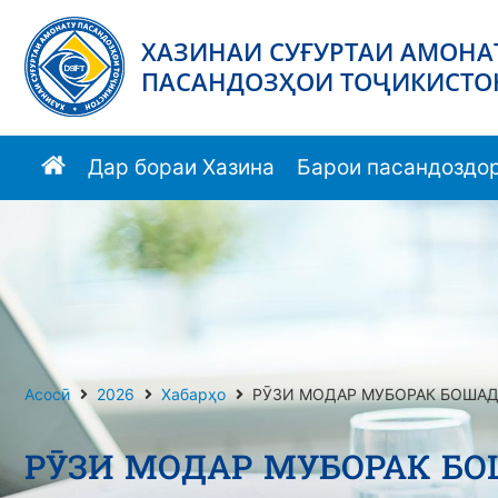
ХАЗИНАИ СУҒУРТАИ АМОНА
ПАСАНДОЗҲОИ ТОҶИКИСТО
Дар бораи Хазина
Барои пасандоздо
Асосӣ
2026
Хабарҳо
РӮЗИ МОДАР МУБОРАК БОШАД
РӮЗИ МОДАР МУБОРАК БО