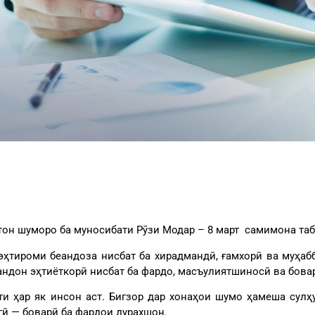
тон шуморо ба муносибати Рӯзи Модар – 8 март самимона та
 эҳтироми беандоза нисбат ба хирадмандӣ, ғамхорӣ ва муҳа
андон эҳтиёткорӣ нисбат ба фардо, масъулиятшиносӣ ва бова
ёти ҳар як инсон аст. Бигзор дар хонаҳои шумо ҳамеша сул
гӣ — боварӣ ба фардои дурахшон.