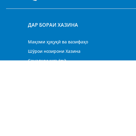
ДАР БОРАИ ХАЗИНА
Мақоми ҳуқуқӣ ва вазифаҳо
Шӯрои нозирони Хазина
Санадҳои меъёрӣ
Стратегияи рушди Хазина
Вазифаҳои холӣ
© 2