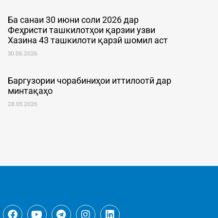
Ба санаи 30 июни соли 2026 дар
Феҳристи ташкилотҳои қарзии узви
Хазина 43 ташкилоти қарзӣ шомил аст
30.06.2026
Баргузории чорабиниҳои иттилоотӣ дар
минтақаҳо
28.05.2026