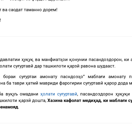
т ва саодат таманно дорем!
!
давлатии ҳуқуқ ва манфиатҳои қонунии пасандоздорон, ки а
олати суғуртавӣ дар ташкилоти қарзӣ равона шудааст.
 бораи суғуртаи амонату пасндозҳо” маблағи амонату п
на ба таври ҳатмӣ мавриди фарогирии суғуртавӣ қарор дода 
 ба вуқуъ омадани
ҳолати суғуртавӣ
, пасандоздорон ҳуқуқи
ашкилоти қарзӣ дошта,
Хазина кафолат медиҳад, ки маблағи с
менамояд
.