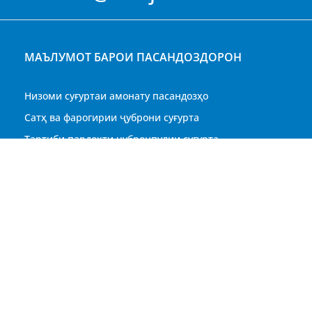
МАЪЛУМОТ БАРОИ ПАСАНДОЗДОРОН
Низоми суғуртаи амонату пасандозҳо
Сатҳ ва фарогирии ҷуброни суғурта
Тартиби пардохти ҷубронпулии суғурта
Маслиҳат ба пасандоздорон
Саволҳои бештар пешниҳодшаванда (FAQs)
024 ХАЗИНАИ СУҒУРТАИ АМОНАТУ ПАСАНДОЗҲОИ ТОҶИКИ