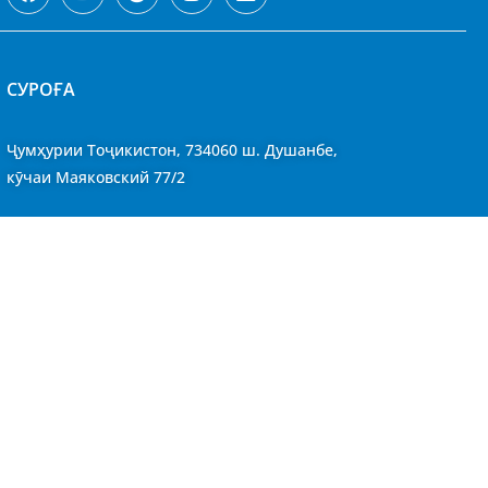
CУРОҒА
Ҷумҳурии Тоҷикистон, 734060 ш. Душанбе,
кӯчаи Маяковский 77/2
Қабули шаҳрвандон
Харитаи сомона
СТОН