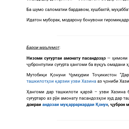
Ба шумо саломатии бардавом, хушбахтӣ, муҳабба
Идатон муборак, модарону бонувони гиромиқадр
Барои маълумот
:
Низоми суғуртаи амонату пасандозҳо
— ҳимояи 
ҷубронпулии суғурта ҳангоми ба вуқуъ омадани ҳ
Мутобиқи Қонуни Ҷумҳурии Тоҷикистон “Дар
ташкилотҳои қарзии узви Хазина
аз ҷониби Хази
Ҳангоми дар ташкилоти қарзӣ – узви Хазина
суғуртаро аз рӯи амонату пасандозҳои худ дар т
доираи
андозаи муқарраркардаи Қонун
,
ҷуброн 