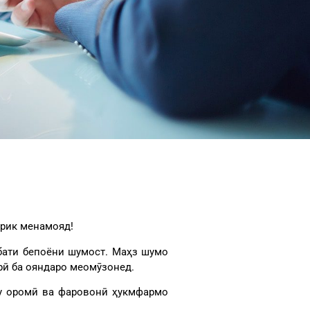
брик менамояд!
ббати бепоёни шумост. Маҳз шумо
рӣ ба ояндаро меомӯзонед.
ҳу оромӣ ва фаровонӣ ҳукмфармо