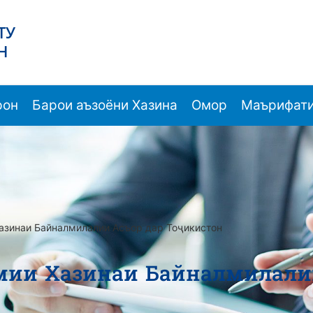
ТУ
Н
рон
Барои аъзоёни Хазина
Омор
Маърифати
азинаи Байналмилалии Асъор дар Тоҷикистон
мии Хазинаи Байналмилали