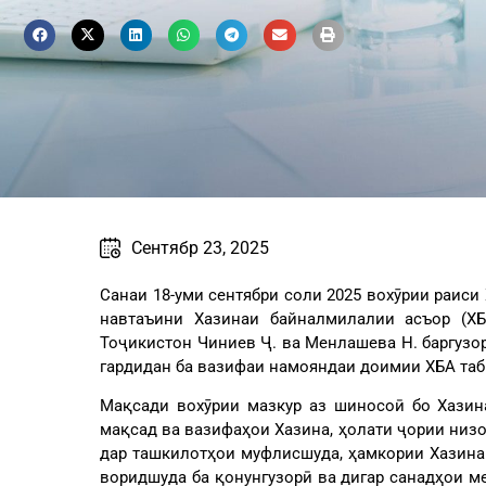
Cентябр 23, 2025
Санаи 18-уми сентябри соли 2025 вохӯрии раиси
навтаъини Хазинаи байналмилалии асъор (ХБ
Тоҷикистон Чиниев Ҷ. ва Менлашева Н. баргузор
гардидан ба вазифаи намояндаи доимии ХБА таб
Мақсади вохӯрии мазкур аз шиносоӣ бо Хазин
мақсад ва вазифаҳои Хазина, ҳолати ҷории низо
дар ташкилотҳои муфлисшуда, ҳамкории Хазина
воридшуда ба қонунгузорӣ ва дигар санадҳои м