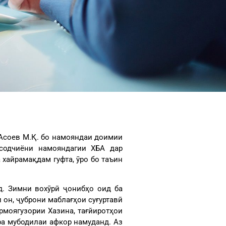
 Асоев М.Қ. бо намояндаи доимии
исодчиёни намояндагии ХБА дар
хайрамақдам гуфта, ӯро бо таъин
д. Зимни вохӯрӣ ҷонибҳо оид ба
он, ҷуброни маблағҳои суғуртавӣ
моягузории Хазина, тағйиротҳои
ра мубодилаи афкор намуданд. Аз