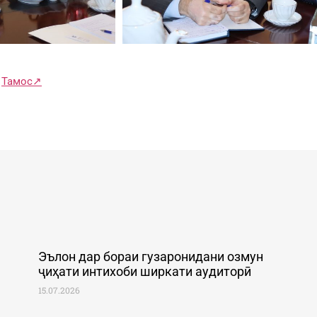
|
Тамос↗
Эълон дар бораи гузаронидани озмун
ҷиҳати интихоби ширкати аудиторӣ
15.07.2026