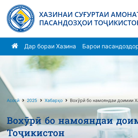
ХАЗИНАИ СУҒУРТАИ АМОНА
ПАСАНДОЗҲОИ ТОҶИКИСТО
Дар бораи Хазина
Барои пасандоздо
Асосӣ
2025
Хабарҳо
Вохӯрӣ бо намояндаи доимии Х
Вохӯрӣ бо намояндаи дои
Тоҷикистон