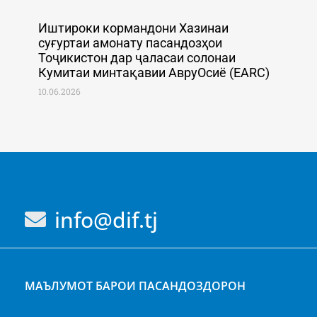
Иштироки кормандони Хазинаи
суғуртаи амонату пасандозҳои
Тоҷикистон дар ҷаласаи солонаи
Кумитаи минтақавии АвруОсиё (EARC)
10.06.2026
info@dif.tj
МАЪЛУМОТ БАРОИ ПАСАНДОЗДОРОН