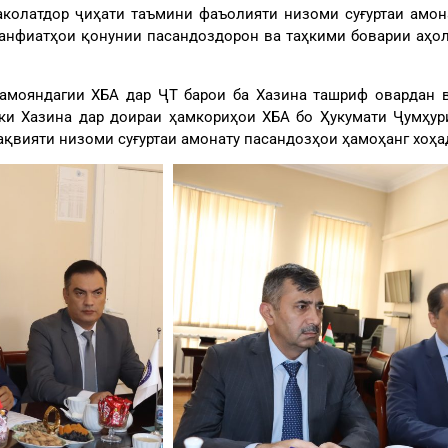
ваколатдор ҷиҳати таъмини фаъолияти низоми суғуртаи амон
манфиатҳои қонунии пасандоздорон ва таҳкими боварии аҳол
намояндагии ХБА дар ҶТ барои ба Хазина ташриф овардан
 ки Хазина дар доираи ҳамкориҳои ХБА бо Ҳукумати Ҷумҳу
қвияти низоми суғуртаи амонату пасандозҳои ҳамоҳанг хоҳад