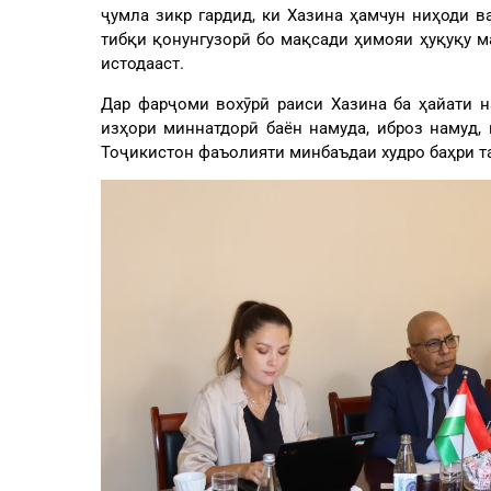
ҷумла зикр гардид, ки Хазина ҳамчун ниҳоди 
тибқи қонунгузорӣ бо мақсади ҳимояи ҳуқуқу 
истодааст.
Дар фарҷоми вохӯрӣ раиси Хазина ба ҳайати 
изҳори миннатдорӣ баён намуда, иброз намуд,
Тоҷикистон фаъолияти минбаъдаи худро баҳри та