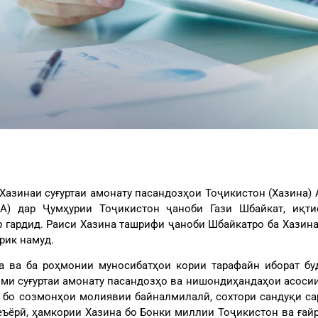
 Хазинаи суғуртаи амонату пасандозҳои Тоҷикистон (Хазина)
А) дар Ҷумҳурии Тоҷикистон ҷаноби Гази Шбайкат, иқт
 гардид. Раиси Хазина ташрифи ҷаноби Шбайкатро ба Хазина 
рик намуд.
а ва ба роҳмонии муносибатҳои кории тарафайн иборат бу
ми суғуртаи амонату пасандозҳо ва нишондиҳандаҳои асосии 
 бо созмонҳои молиявии байналмилалӣ, сохтори сандуқи сар
еъёрӣ, ҳамкории Хазина бо Бонки миллии Тоҷикистон ва ғай