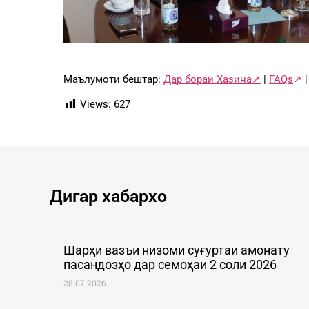
Маълумоти бештар:
Дар бораи Хазина↗
|
FAQs
↗
Views:
627
Дигар хабархо
Шарҳи вазъи низоми суғуртаи амонату
пасандозҳо дар семоҳаи 2 соли 2026
28.07.2026