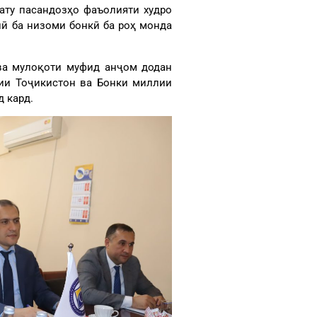
ату пасандозҳо фаъолияти худро
ӣ ба низоми бонкӣ ба роҳ монда
 ва мулоқоти муфид анҷом додан
рии Тоҷикистон ва Бонки миллии
 кард.