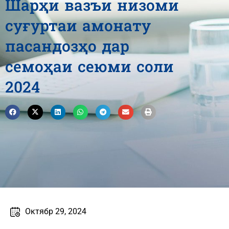
Шарҳи вазъи низоми
суғуртаи амонату
пасандозҳо дар
семоҳаи сеюми соли
2024
Октябр 29, 2024