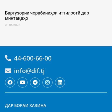
Баргузории чорабиниҳои иттилоотӣ дар
минтақаҳо
28.05.2026
44-600-66-00
info@dif.tj
ДАР БОРАИ ХАЗИНА