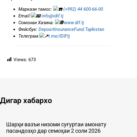
Маркази тамос:
(+992) 44 600-66-00
Еmail:
info@idif.tj
Сомонаи Хазина:
www.dif.tj
Фейсбук:
DepositInsuranceFund.Tajikistan
Телеграм:
t.me/IDIFtj
Views:
673
Дигар хабархо
Шарҳи вазъи низоми суғуртаи амонату
пасандозҳо дар семоҳаи 2 соли 2026