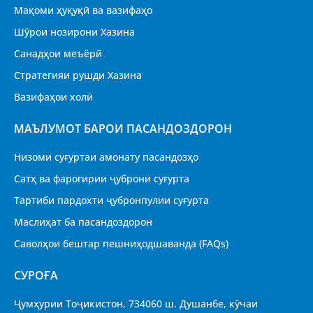
Мақоми ҳуқуқӣ ва вазифаҳо
Шӯрои нозирони Хазина
Санадҳои меъёрӣ
Стратегияи рушди Хазина
Вазифаҳои холӣ
МАЪЛУМОТ БАРОИ ПАСАНДОЗДОРОН
Низоми суғуртаи амонату пасандозҳо
Сатҳ ва фарогирии ҷуброни суғурта
Тартиби пардохти ҷубронпулии суғурта
Маслиҳат ба пасандоздорон
Саволҳои бештар пешниҳодшаванда (FAQs)
CУРОҒА
Ҷумҳурии Тоҷикистон, 734060 ш. Душанбе, кӯчаи