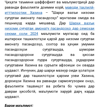
Ҷиҳати таъмини шаффофият ва маълумотдиҳӣ дар
раванди фаъолияти доимии корӣ,
маводи таҳлилӣ-
итттилоотии Хазина
– “Шарҳи вазъи низоми
суғуртаи амонату пасандозҳо” мунтазам омода ва
пешниҳод карда мешавад. Дар
Шарҳи вазъи
низоми суғуртаи амонату пасандозҳо дар семоҳаи
сеюми соли 2024
маълумоти мухтасар оид ба
иштироки ташкилотҳои қарзӣ дар низоми суғуртаи
амонату пасандозҳо, сохтор ва ҳаҷми умумии
пасандозҳои суғурташуда, шумораи
пасандоздорони суғурташуда ва ҳиссаи
пасандоздорони пурра суғурташуда, уҳдадории
суғуртавии Хазина ва суръати афзоиши он оварда
шудааст. Инчунин, дар шарҳи мазкур оиди ҳолатҳои
суғуртавӣ дар ташкилотҳои қарзии узви Хазина,
дороиҳои Хазина ва раванди сармоягузории онҳо,
фаъолияти ташвиқот ва робита бо ҷомеа дар
давраи ҳисоботӣ, маълумоти зарурӣ дарҷ карда
шудааст.
Барои маълумот: