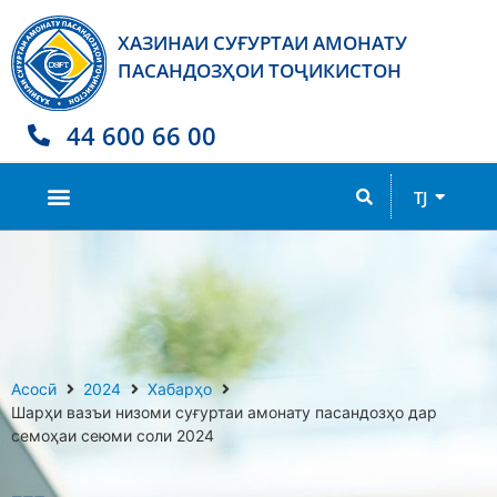
ХАЗИНАИ СУҒУРТАИ АМОНАТУ
ПАСАНДОЗҲОИ ТОҶИКИСТОН
44 600 66 00
RU
TJ
EN
Асосӣ
2024
Хабарҳо
Шарҳи вазъи низоми суғуртаи амонату пасандозҳо дар
семоҳаи сеюми соли 2024