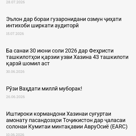
28.07.2026
Эълон дар бораи гузаронидани озмун ҷиҳати
интихоби ширкати аудиторӣ
15.07.2026
Ба санаи 30 июни соли 2026 дар Феҳристи
ташкилотҳои қарзии узви Хазина 43 ташкилоти
қарзӣ шомил аст
30.06.2026
Рӯзи Ваҳдати миллӣ муборак!
26.06.2026
Иштироки кормандони Хазинаи суғуртаи
амонату пасандозҳои Тоҷикистон дар ҷаласаи
солонаи Кумитаи минтақавии АвруОсиё (EARC)
10.06.2026