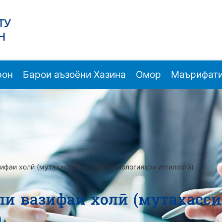
ТУ
Н
рон
Барои аъзоёни Хазина
Омор
Маърифати
ифаи холӣ (мутахассис оид ба технологияҳои иттилоотӣ)
и вазифаи холӣ (мутахасси
)