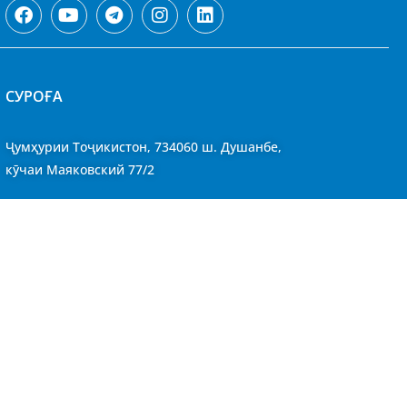
CУРОҒА
Ҷумҳурии Тоҷикистон, 734060 ш. Душанбе,
кӯчаи Маяковский 77/2
Қабули шаҳрвандон
Харитаи сомона
СТОН