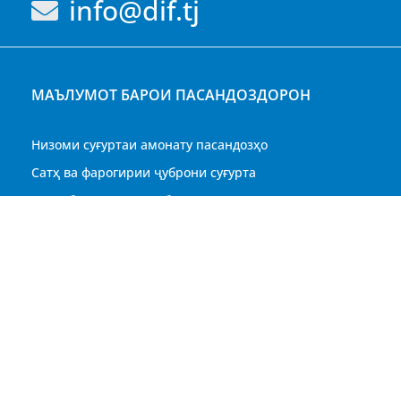
info@dif.tj
МАЪЛУМОТ БАРОИ ПАСАНДОЗДОРОН
Низоми суғуртаи амонату пасандозҳо
Сатҳ ва фарогирии ҷуброни суғурта
Тартиби пардохти ҷубронпулии суғурта
Маслиҳат ба пасандоздорон
Саволҳои бештар пешниҳодшаванда (FAQs)
024 ХАЗИНАИ СУҒУРТАИ АМОНАТУ ПАСАНДОЗҲОИ ТОҶИКИ