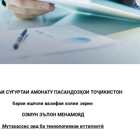
АИ СУҒУРТАИ АМОНАТУ ПАСАНДОЗҲОИ ТОҶИКИСТОН
барои ишғоли вазифаи холии зерин
ОЗМУН ЭЪЛОН МЕНАМОЯД
Мутахассис оид ба технологияҳои иттилоотӣ