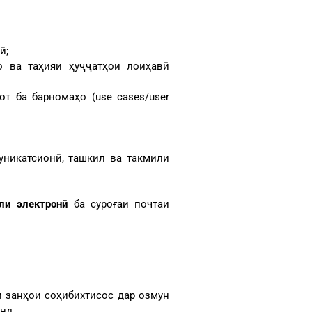
ӣ;
о ва таҳияи ҳуҷҷатҳои лоиҳавӣ
т ба барномаҳо (use cases/user
уникатсионӣ, ташкил ва такмили
ли электронӣ
ба суроғаи почтаи
и занҳои соҳибихтисос дар озмун
нд.