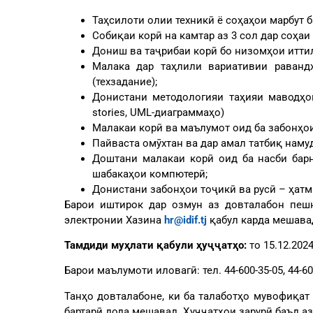
Таҳсилоти олии техникӣ ё соҳаҳои марбут б
Собиқаи корӣ на камтар аз 3 сол дар соҳаи
Дониш ва таҷрибаи корӣ бо низомҳои итти
Малака дар таҳлили вариативии раванд
(техзадание);
Донистани методологияи таҳияи маводҳои
stories, UML-диаграммаҳо)
Малакаи корӣ ва маълумот оид ба забонҳои б
Пайваста омӯхтан ва дар амал татбиқ наму
Доштани малакаи корӣ оид ба насби бар
шабакаҳои компютерӣ;
Донистани забонҳои тоҷикӣ ва русӣ – ҳатмӣ
Барои иштирок дар озмун аз довталабон пе
электронии Хазина
hr@idif.tj
қабул карда мешава
Тамдиди муҳлати қабули ҳуҷҷатҳо:
то 15.12.2024
Барои маълумоти иловагӣ: тел. 44-600-35-05, 44-60
Танҳо довталабоне, ки ба талаботҳо мувофиқат
бартарӣ дода мешавад. Ҳуҷҷатҳои зарурӣ баъд а