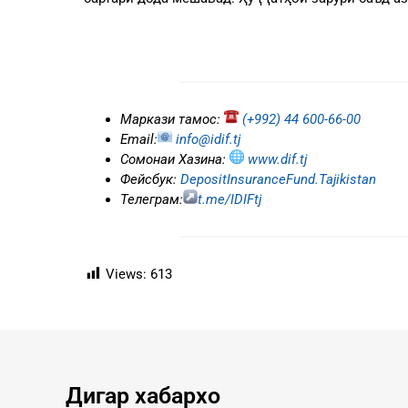
Маркази тамос:
(+992) 44 600-66-00
Еmail:
info@idif.tj
Сомонаи Хазина:
www.dif.tj
Фейсбук:
DepositInsuranceFund.Tajikistan
Телеграм:
t.me/IDIFtj
Views:
613
Дигар хабархо