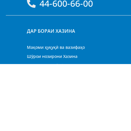
44-600-66-00
ДАР БОРАИ ХАЗИНА
Мақоми ҳуқуқӣ ва вазифаҳо
Шӯрои нозирони Хазина
Санадҳои меъёрӣ
Стратегияи рушди Хазина
Вазифаҳои холӣ
© 2