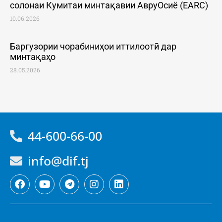
солонаи Кумитаи минтақавии АвруОсиё (EARC)
10.06.2026
Баргузории чорабиниҳои иттилоотӣ дар
минтақаҳо
28.05.2026
44-600-66-00
info@dif.tj