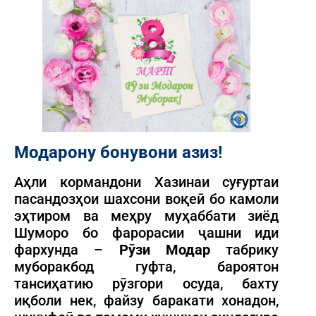
Модарону бонувони азиз!
Аҳли кормандони Хазинаи суғуртаи
пасандозҳои шахсони воқеӣ бо камоли
эҳтиром ва меҳру муҳаббати зиёд
Шуморо бо фарорасии ҷашни иди
фархунда –
Рӯзи Модар
табрику
муборакбод гуфта, бароятон
тансиҳатию рӯзгори осуда, бахту
иқболи нек, файзу баракати хонадон,