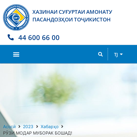
ХАЗИНАИ СУҒУРТАИ АМОНАТУ
ПАСАНДОЗҲОИ ТОҶИКИСТОН
44 600 66 00
RU
TJ
EN
Асосӣ
2023
Хабарҳо
РӮЗИ МОДАР МУБОРАК БОШАД!