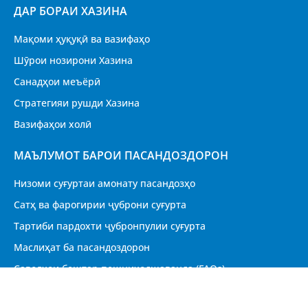
ДАР БОРАИ ХАЗИНА
Мақоми ҳуқуқӣ ва вазифаҳо
Шӯрои нозирони Хазина
Санадҳои меъёрӣ
Стратегияи рушди Хазина
Вазифаҳои холӣ
МАЪЛУМОТ БАРОИ ПАСАНДОЗДОРОН
Низоми суғуртаи амонату пасандозҳо
Сатҳ ва фарогирии ҷуброни суғурта
Тартиби пардохти ҷубронпулии суғурта
Маслиҳат ба пасандоздорон
Саволҳои бештар пешниҳодшаванда (FAQs)
CУРОҒА