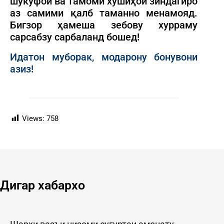
шукуфоӣ ва тамоми хушиҳои зиндагиро
аз самими қалб таманно менамояд.
Бигзор ҳамеша зебову хурраму
сарсабзу сарбаланд бошед!
Идатон муборак, модарону бонувони
азиз!
Views:
758
Дигар хабархо