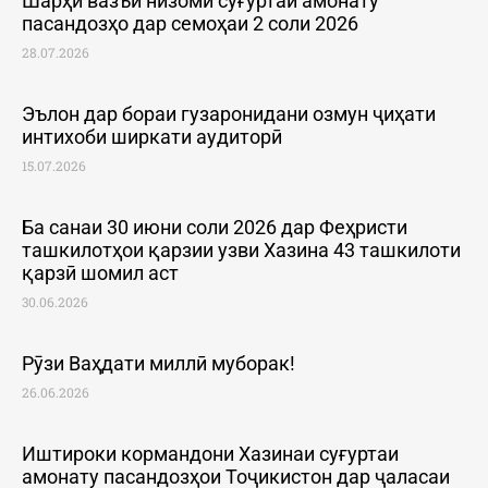
Шарҳи вазъи низоми суғуртаи амонату
пасандозҳо дар семоҳаи 2 соли 2026
28.07.2026
Эълон дар бораи гузаронидани озмун ҷиҳати
интихоби ширкати аудиторӣ
15.07.2026
Ба санаи 30 июни соли 2026 дар Феҳристи
ташкилотҳои қарзии узви Хазина 43 ташкилоти
қарзӣ шомил аст
30.06.2026
Рӯзи Ваҳдати миллӣ муборак!
26.06.2026
Иштироки кормандони Хазинаи суғуртаи
амонату пасандозҳои Тоҷикистон дар ҷаласаи