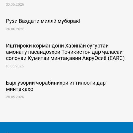
30.06.2026
Рӯзи Ваҳдати миллӣ муборак!
26.06.2026
Иштироки кормандони Хазинаи суғуртаи
амонату пасандозҳои Тоҷикистон дар ҷаласаи
солонаи Кумитаи минтақавии АвруОсиё (EARC)
10.06.2026
Баргузории чорабиниҳои иттилоотӣ дар
минтақаҳо
28.05.2026