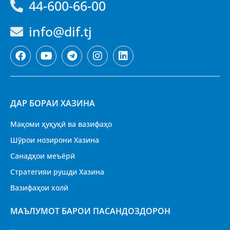
44-600-66-00
info@dif.tj
ДАР БОРАИ ХАЗИНА
Мақоми ҳуқуқӣ ва вазифаҳо
Шӯрои нозирони Хазина
Санадҳои меъёрӣ
Стратегияи рушди Хазина
Вазифаҳои холӣ
МАЪЛУМОТ БАРОИ ПАСАНДОЗДОРОН