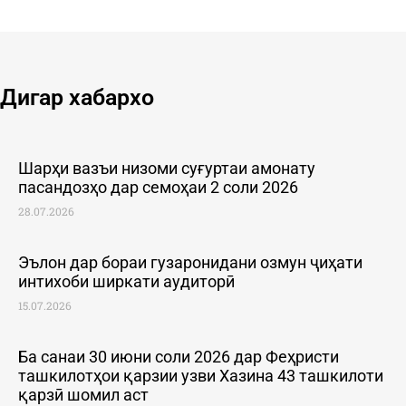
Дигар хабархо
Шарҳи вазъи низоми суғуртаи амонату
пасандозҳо дар семоҳаи 2 соли 2026
28.07.2026
Эълон дар бораи гузаронидани озмун ҷиҳати
интихоби ширкати аудиторӣ
15.07.2026
Ба санаи 30 июни соли 2026 дар Феҳристи
ташкилотҳои қарзии узви Хазина 43 ташкилоти
қарзӣ шомил аст