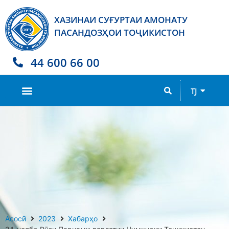
ХАЗИНАИ СУҒУРТАИ АМОНАТУ
ПАСАНДОЗҲОИ ТОҶИКИСТОН
44 600 66 00
RU
TJ
EN
Асосӣ
2023
Хабарҳо