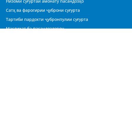
Низоми суғуртаи амонату пасандозҳо
Сатҳ ва фарогирии ҷуброни суғурта
Тартиби пардохти ҷубронпулии суғурта
Маслиҳат ба пасандоздорон
Саволҳои бештар пешниҳодшаванда (FAQs)
CУРОҒА
Ҷумҳурии Тоҷикистон, 734060 ш. Душанбе, кӯчаи
Маяковский 77/2
Қабули шаҳрвандон
Харитаи сомона
© 2024 ХАЗИНАИ СУҒУРТАИ АМОНАТУ
ПАСАНДОЗҲОИ ТОҶИКИСТОН