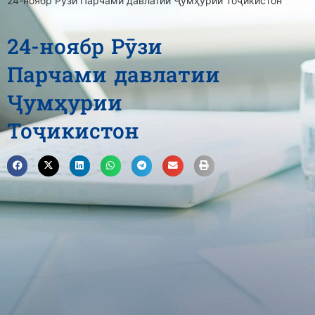
24-ноябр Рӯзи Парчами давлатии Ҷумҳурии Тоҷикистон
24-ноябр Рӯзи
Парчами давлатии
Ҷумҳурии
Тоҷикистон