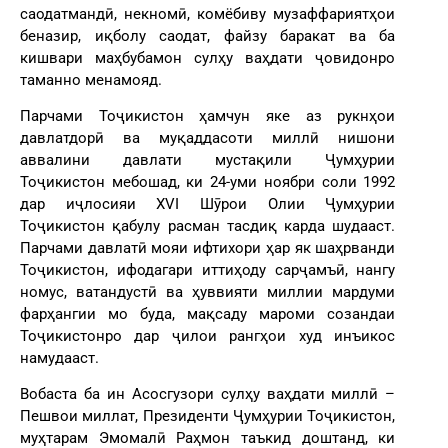
саодатмандӣ, некномӣ, комёбиву музаффариятҳои
беназир, иқболу саодат, файзу баракат ва ба
кишвари маҳбубамон сулҳу ваҳдати ҷовидонро
таманно менамояд.
Парчами Тоҷикистон ҳамчун яке аз рукнҳои
давлатдорӣ ва муқаддасоти миллӣ нишони
аввалини давлати мустақили Ҷумҳурии
Тоҷикистон мебошад, ки 24-уми ноябри соли 1992
дар иҷлосияи XVI Шӯрои Олии Ҷумҳурии
Тоҷикистон қабулу расман тасдиқ карда шудааст.
Парчами давлатӣ мояи ифтихори ҳар як шаҳрванди
Тоҷикистон, ифодагари иттиҳоду сарҷамъӣ, нангу
номус, ватандустӣ ва ҳуввияти миллии мардуми
фарҳангии мо буда, мақсаду мароми созандаи
Тоҷикистонро дар ҷилои рангҳои худ инъикос
намудааст.
Вобаста ба ин Асосгузори сулҳу ваҳдати миллӣ –
Пешвои миллат, Президенти Ҷумҳурии Тоҷикистон,
муҳтарам Эмомалӣ Раҳмон таъкид доштанд, ки