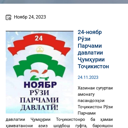
Ноябр 24, 2023
24-ноябр
Рӯзи
Парчами
давлатии
Ҷумҳурии
Тоҷикистон
24.11.2023
Хазинаи суғуртаи
амонату
пасандозҳои
Тоҷикистон Рӯзи
Парчами
давлатии Ҷумҳурии Тоҷикистонро ба ҳамаи
ҳамватанони азиз шодбош гуфта, барояшон