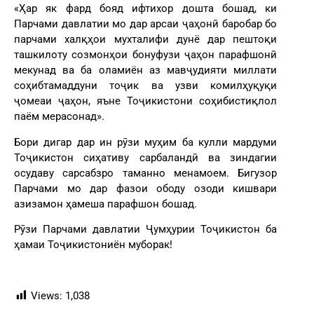
«Ҳар як фард бояд ифтихор дошта бошад, ки
Парчами давлатии мо дар арсаи ҷаҳонӣ баробар бо
парчами халқҳои мухталифи дунё дар пештоқи
ташкилоту созмонҳои бонуфузи ҷаҳон парафшонӣ
мекунад ва ба оламиён аз мавҷудияти миллати
соҳибтамаддуни тоҷик ва узви комилҳуқуқи
ҷомеаи ҷаҳон, яъне Тоҷикистони соҳибистиқлол
паём мерасонад».
Бори дигар дар ин рӯзи муҳим ба кулли мардуми
Тоҷикистон сиҳативу сарбаландӣ ва зиндагии
осудаву сарсабзро таманно менамоем. Бигузор
Парчами мо дар фазои ободу озоди кишвари
азизамон ҳамеша парафшон бошад.
Рӯзи Парчами давлатии Ҷумҳурии Тоҷикистон ба
ҳамаи Тоҷикистониён муборак!
Views:
1,038