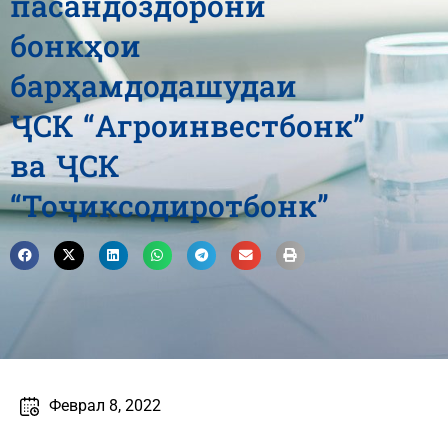
пасандоздорони
бонкҳои
барҳамдодашудаи
ҶСК “Агроинвестбонк”
ва ҶСК
“Тоҷиксодиротбонк”
Феврал 8, 2022