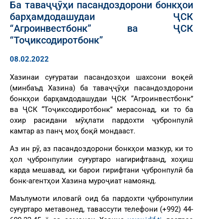
Ба таваҷҷӯҳи пасандоздорони бонкҳои
барҳамдодашудаи ҶСК
“Агроинвестбонк” ва ҶСК
“Тоҷиксодиротбонк”
08.02.2022
Хазинаи суғуратаи пасандозҳои шахсони воқеӣ
(минбаъд Хазина) ба таваҷҷӯҳи пасандоздорони
бонкҳои барҳамдодашудаи ҶСК “Агроинвестбонк”
ва ҶСК “Тоҷиксодиротбонк” мерасонад, ки то ба
охир расидани мӯҳлати пардохти ҷубронпулӣ
камтар аз панҷ моҳ боқӣ мондааст.
Аз ин рӯ, аз пасандоздорони бонкҳои мазкур, ки то
ҳол ҷубронпулии суғуртаро нагирифтаанд, хоҳиш
карда мешавад, ки барои гирифтани ҷубронпулӣ ба
бонк-агентҳои Хазина муроҷиат намоянд.
Маълумоти иловагӣ оид ба пардохти ҷубронпулии
суғуртаро метавонед, тавассути телефони (+992) 44-