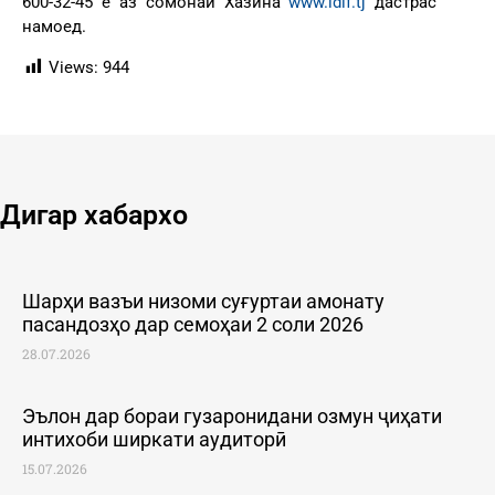
600-32-45 ё аз сомонаи Хазина
www.idif.tj
дастрас
намоед.
Views:
944
Дигар хабархо
Шарҳи вазъи низоми суғуртаи амонату
пасандозҳо дар семоҳаи 2 соли 2026
28.07.2026
Эълон дар бораи гузаронидани озмун ҷиҳати
интихоби ширкати аудиторӣ
15.07.2026