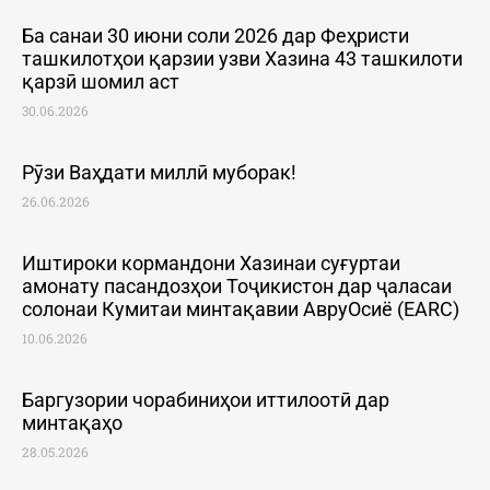
Ба санаи 30 июни соли 2026 дар Феҳристи
ташкилотҳои қарзии узви Хазина 43 ташкилоти
қарзӣ шомил аст
30.06.2026
Рӯзи Ваҳдати миллӣ муборак!
26.06.2026
Иштироки кормандони Хазинаи суғуртаи
амонату пасандозҳои Тоҷикистон дар ҷаласаи
солонаи Кумитаи минтақавии АвруОсиё (EARC)
10.06.2026
Баргузории чорабиниҳои иттилоотӣ дар
минтақаҳо
28.05.2026