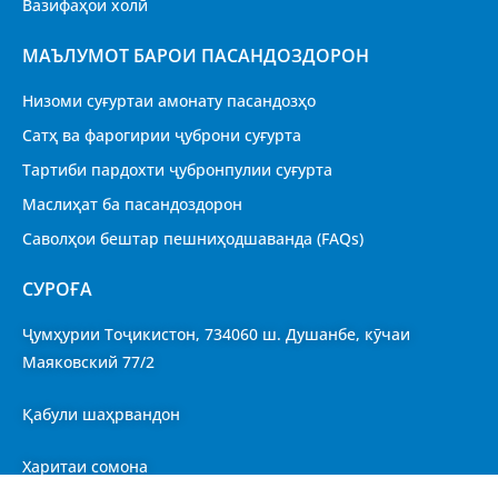
Вазифаҳои холӣ
МАЪЛУМОТ БАРОИ ПАСАНДОЗДОРОН
Низоми суғуртаи амонату пасандозҳо
Сатҳ ва фарогирии ҷуброни суғурта
Тартиби пардохти ҷубронпулии суғурта
Маслиҳат ба пасандоздорон
Саволҳои бештар пешниҳодшаванда (FAQs)
CУРОҒА
Ҷумҳурии Тоҷикистон, 734060 ш. Душанбе, кӯчаи
Маяковский 77/2
Қабули шаҳрвандон
Харитаи сомона