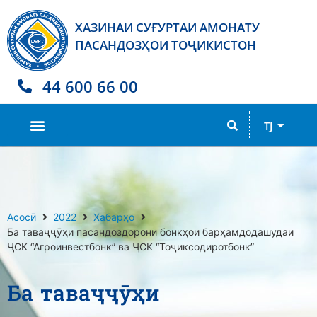
ХАЗИНАИ СУҒУРТАИ АМОНАТУ
ПАСАНДОЗҲОИ ТОҶИКИСТОН
44 600 66 00
RU
TJ
EN
Асосӣ
2022
Хабарҳо
Ба таваҷҷӯҳи пасандоздорони бонкҳои барҳамдодашудаи
ҶСК “Агроинвестбонк” ва ҶСК “Тоҷиксодиротбонк”
Ба таваҷҷӯҳи