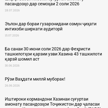
пасандозҳо дар семоҳаи 2 соли 2026
28.07.2026
Эълон дар бораи гузаронидани озмун ҷиҳати
интихоби ширкати аудиторӣ
15.07.2026
Ба санаи 30 июни соли 2026 дар Феҳристи
ташкилотҳои қарзии узви Хазина 43 ташкилоти
қарзӣ шомил аст
30.06.2026
Рӯзи Ваҳдати миллӣ муборак!
26.06.2026
Иштироки кормандони Хазинаи суғуртаи
амонату пасандозҳои Тоҷикистон дар ҷаласаи