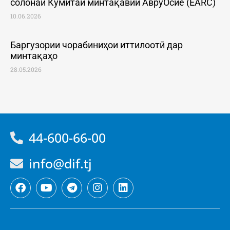
солонаи Кумитаи минтақавии АвруОсиё (EARC)
10.06.2026
Баргузории чорабиниҳои иттилоотӣ дар
минтақаҳо
28.05.2026
44-600-66-00
info@dif.tj