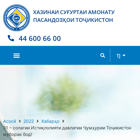
ХАЗИНАИ СУҒУРТАИ АМОНАТУ
ПАСАНДОЗҲОИ ТОҶИКИСТОН
44 600 66 00
RU
TJ
EN
Асосӣ
2022
Хабарҳо
31 – солагии Истиқлолияти давлатии Ҷумҳурии Тоҷикистон
муборак бод!