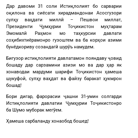
Дар давоми 31 соли Истиқлолият бо сарварии
оқилона ва сиёсати хирадмандонаи Асосгузори
сулҳу ваҳдати миллӣ – Пешвои миллат,
Президенти Ҷумҳурии Тоҷикистон муҳтарам
Эмомалӣ Раҳмон мо таҳкурсии давлати
соҳибихтиёрамонро гузоштем ва ба корҳои азими
бунёдкориву созандагӣ шурӯъ намудем.
Бигузор истиқлолияти давлатамон пояндаву ҷовид
бошаду дар сарзамини азизи мо ва дар ҳар як
хонаводаи мардуми шарифи Тоҷикистон ҳамеша
шукуфоӣ, сулҳу ваҳдат ва файзу баракат ҳукмрон
бошад!
Бори дигар, фарорасии ҷашни 31-умин солгарди
Истиқлолияти давлатии Ҷумҳурии Тоҷикистонро
ба Шумо муборак мегӯем.
Ҳамеша сарбаланду хонаобод бошед!