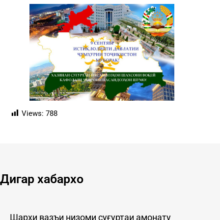
Views:
788
Дигар хабархо
Шарҳи вазъи низоми суғуртаи амонату