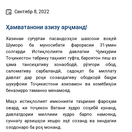
Cентябр 8, 2022
Ҳамватанони азизу арҷманд!
Хазинаи суғуртаи пасандозҳои шахсони воқеӣ
Шуморо ба муносибати фарорасии 31-умин
солгарди Истиқлолияти давлатии Ҷумҳурии
Тоҷикистон табрику таҳният гуфта, бароятон пеш аз
ҳама тансиҳативу хонаободӣ, рӯзғори обод,
саломативу сарбаландӣ, садоқат ба миллату
давлат дар роҳи созандагиву ободкорӣ баҳри
шукуфоии Тоҷикистони азизамон ва комёбиҳои
беназирро таманно менамояд.
Маҳз истиқлолият имконияти таърихие фароҳам
овард, ки тоҷикон Ватани худро соҳибӣ кунанд,
давлатдории миллиии худро барпо намоянд,
суннату арзишҳои хешро эҳё созанд ва зиндагии
озодонаро ба роҳ монанд.