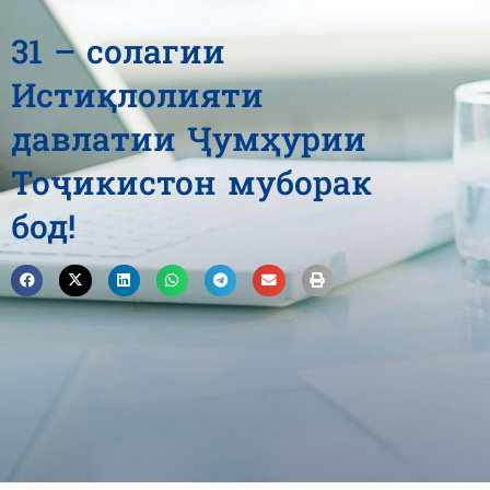
31 – солагии
Истиқлолияти
давлатии Ҷумҳурии
Тоҷикистон муборак
бод!