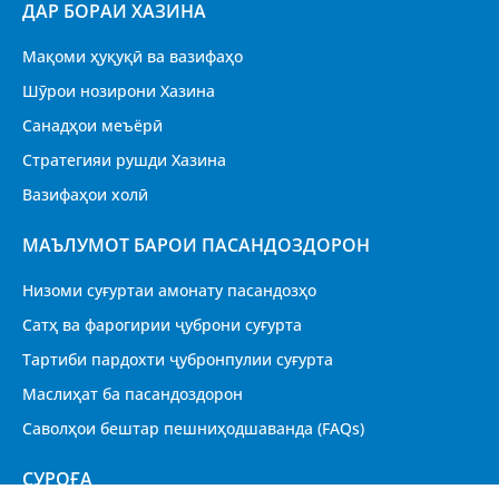
ДАР БОРАИ ХАЗИНА
Мақоми ҳуқуқӣ ва вазифаҳо
Шӯрои нозирони Хазина
Санадҳои меъёрӣ
Стратегияи рушди Хазина
Вазифаҳои холӣ
МАЪЛУМОТ БАРОИ ПАСАНДОЗДОРОН
Низоми суғуртаи амонату пасандозҳо
Сатҳ ва фарогирии ҷуброни суғурта
Тартиби пардохти ҷубронпулии суғурта
Маслиҳат ба пасандоздорон
Саволҳои бештар пешниҳодшаванда (FAQs)
CУРОҒА