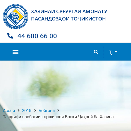
ХАЗИНАИ СУҒУРТАИ АМОНАТУ
ПАСАНДОЗҲОИ ТОҶИКИСТОН
44 600 66 00
RU
TJ
EN
Асосӣ
2019
Бойгонӣ
Ташрифи навбатии коршиноси Бонки Ҷаҳонӣ ба Хазина