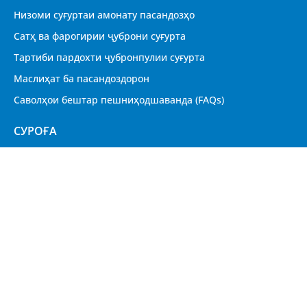
Низоми суғуртаи амонату пасандозҳо
Сатҳ ва фарогирии ҷуброни суғурта
Тартиби пардохти ҷубронпулии суғурта
Маслиҳат ба пасандоздорон
Саволҳои бештар пешниҳодшаванда (FAQs)
CУРОҒА
Ҷумҳурии Тоҷикистон, 734060 ш. Душанбе, кӯчаи
Маяковский 77/2
Қабули шаҳрвандон
Харитаи сомона
© 2024 ХАЗИНАИ СУҒУРТАИ АМОНАТУ