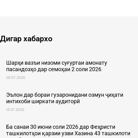
Дигар хабархо
Шарҳи вазъи низоми суғуртаи амонату
пасандозҳо дар семоҳаи 2 соли 2026
28.07.2026
Эълон дар бораи гузаронидани озмун ҷиҳати
интихоби ширкати аудиторӣ
15.07.2026
Ба санаи 30 июни соли 2026 дар Феҳристи
ташкилотҳои қарзии узви Хазина 43 ташкилоти