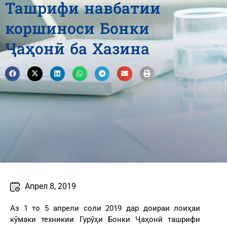
Ташрифи навбатии
коршиноси Бонки
Ҷаҳонӣ ба Хазина
Апрел 8, 2019
Аз 1 то 5 апрели соли 2019 дар доираи лоиҳаи
кӯмаки техникии Гурӯҳи Бонки Ҷаҳонӣ ташрифи