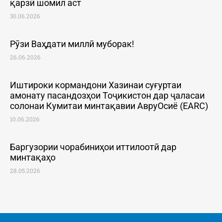
қарзӣ шомил аст
30.06.2026
Рӯзи Ваҳдати миллӣ муборак!
26.06.2026
Иштироки кормандони Хазинаи суғуртаи
амонату пасандозҳои Тоҷикистон дар ҷаласаи
солонаи Кумитаи минтақавии АвруОсиё (EARC)
10.06.2026
Баргузории чорабиниҳои иттилоотӣ дар
минтақаҳо
28.05.2026