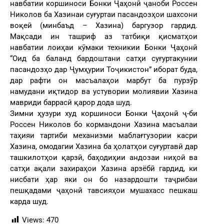
навбатии коршиноси Бонки Ҷаҳонӣ ҷаноби Россен
Николов ба Хазинаи суғуртаи пасандозҳои шахсони
воқеӣ (минбаъд – Хазина) баргузор гардид.
Мақсади ин ташриф аз татбиқи қисматҳои
навбатии лоиҳаи кӯмаки техникии Бонки Ҷаҳонӣ
“Оид ба баланд бардоштани сатҳи суғуртакунии
пасандозҳо дар Ҷумҳурии Тоҷикистон” иборат буда,
дар рафти он масъалаҳои марбут ба пурзӯр
намудани иқтидор ва устувории молиявии Хазина
мавриди баррасӣ қарор дода шуд.
Зимни ҳузури худ коршиноси Бонки Ҷаҳонӣ ҷ-би
Россен Николов бо кормандони Хазина масъалаи
таҳияи тартиби механизми маблағгузории касри
Хазина, омодагии Хазина ба ҳолатҳои суғуртавӣ дар
ташкилотҳои қарзӣ, баҳодиҳии андозаи ниҳоӣ ва
сатҳи ақали захираҳои Хазина арзёбӣ гардид, ки
нисбати ҳар яки он бо назардошти таҷрибаи
пешқадами ҷаҳонӣ тавсияҳои мушахасс пешкаш
карда шуд.
Views:
470