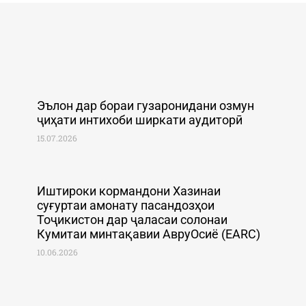
Эълон дар бораи гузаронидани озмун
ҷиҳати интихоби ширкати аудиторӣ
15.07.2026
Иштироки кормандони Хазинаи
суғуртаи амонату пасандозҳои
Тоҷикистон дар ҷаласаи солонаи
Кумитаи минтақавии АвруОсиё (EARC)
10.06.2026