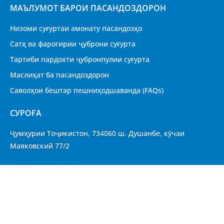
МАЪЛУМОТ БАРОИ ПАСАНДОЗДОРОН
Низоми суғуртаи амонату пасандозҳо
Сатҳ ва фарогирии ҷуброни суғурта
Тартиби пардохти ҷубронпулии суғурта
Маслиҳат ба пасандоздорон
Саволҳои бештар пешниҳодшаванда (FAQs)
CУРОҒА
Ҷумҳурии Тоҷикистон, 734060 ш. Душанбе, кӯчаи
Маяковский 77/2
Қабули шаҳрвандон
Харитаи сомона