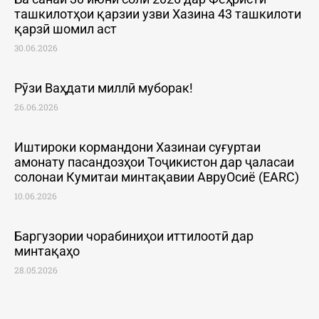
ташкилотҳои қарзии узви Хазина 43 ташкилоти
қарзӣ шомил аст
30.06.2026
Рӯзи Ваҳдати миллӣ муборак!
26.06.2026
Иштироки кормандони Хазинаи суғуртаи
амонату пасандозҳои Тоҷикистон дар ҷаласаи
солонаи Кумитаи минтақавии АвруОсиё (EARC)
10.06.2026
Баргузории чорабиниҳои иттилоотӣ дар
минтақаҳо
28.05.2026