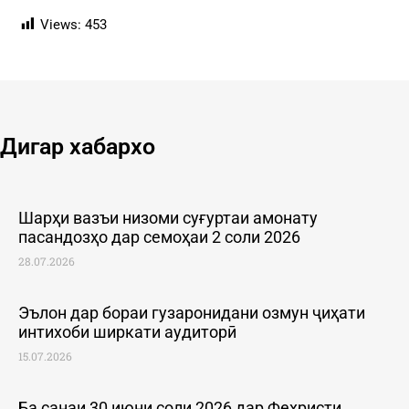
Views:
453
Дигар хабархо
Шарҳи вазъи низоми суғуртаи амонату
пасандозҳо дар семоҳаи 2 соли 2026
28.07.2026
Эълон дар бораи гузаронидани озмун ҷиҳати
интихоби ширкати аудиторӣ
15.07.2026
Ба санаи 30 июни соли 2026 дар Феҳристи