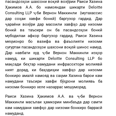
пасандозҳои шахсони воқеӣ вохӯрии Раиси Хазина
Ҳакимов А.А. бо намояндаи шикарти Deloitte
Consulting LLP ҷ-би Вернон Маккинли (мутахассис
дар соҳаи хавфи бонкӣ) баргузор гардид. Дар
ҷараёни вохӯри дар масоили хавфҳо дар низоми
бонкӣ ва таъсири он ба пасандозҳои бонкӣ
мубодилаи афкор баргузор гардид. Раиси Хазина
меҳмонро бо вазифа ва фаъолияти низоми
суғуртаи пасандозҳои шахсони воқеӣ шинос намуд.
Дар навбати худ ҷ-би Вернон Маккинли изҳор
намуд, ки шикарти Deloitte Consulting LLP бо
мақсади беҳтар намудани инфрасохтори молиявӣ
ният дорад, ки баҳодиҳии хавфҳо дар низоми
бонкиро амалӣ намояд ва саҳми Хазина барои кам
намудани таъсири хавфи бӯҳрони молиявь ба
низоми бонкиро хеле назаррас мешуморад.
Раиси Хазина Ҳакимов А.А. ва ҷ-би Вернон
Маккинли масълаи ҳамкории минбаъда дар самти
кам намудани хавфҳо дар низоми бонкиро баррасӣ
намуданд.