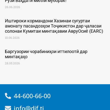
Рӯзи Ваҳдати миллӣ муборак!
26.06.2026
Иштироки кормандони Хазинаи суғуртаи
амонату пасандозҳои Тоҷикистон дар ҷаласаи
солонаи Кумитаи минтақавии АвруОсиё (EARC)
10.06.2026
Баргузории чорабиниҳои иттилоотӣ дар
минтақаҳо
28.05.2026
44-600-66-00
info@dif.tj