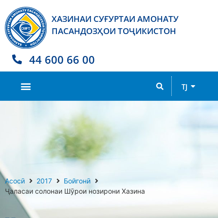
ХАЗИНАИ СУҒУРТАИ АМОНАТУ
ПАСАНДОЗҲОИ ТОҶИКИСТОН
44 600 66 00
RU
TJ
EN
Асосӣ
2017
Бойгонӣ
Ҷаласаи солонаи Шӯрои нозирони Хазина