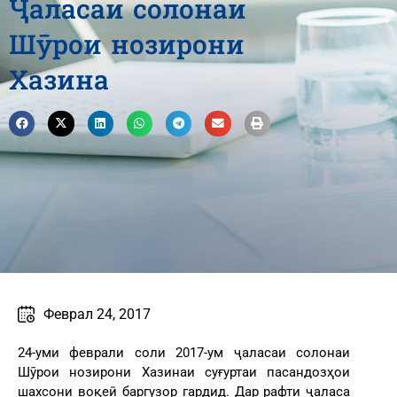
Ҷаласаи солонаи
Шӯрои нозирони
Хазина
Феврал 24, 2017
24-уми феврали соли 2017-ум ҷаласаи солонаи
Шӯрои нозирони Хазинаи суғуртаи пасандозҳои
шахсони воқеӣ баргузор гардид. Дар рафти ҷаласа