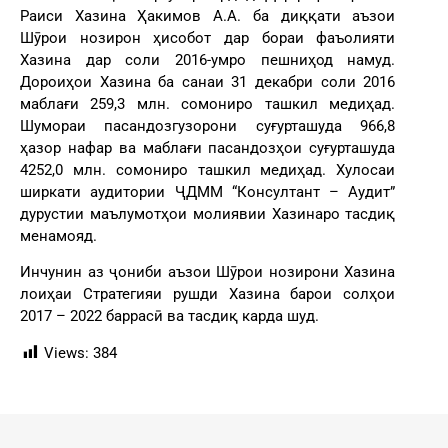
Раиси Хазина Ҳакимов А.А. ба диққати аъзои
Шӯрои нозирон ҳисобот дар бораи фаъолияти
Хазина дар соли 2016-умро пешниҳод намуд.
Дороиҳои Хазина ба санаи 31 декабри соли 2016
маблағи 259,3 млн. сомониро ташкил медиҳад.
Шумораи пасандозгузорони суғурташуда 966,8
ҳазор нафар ва маблағи пасандозҳои суғурташуда
4252,0 млн. сомониро ташкил медиҳад. Хулосаи
ширкати аудитории ҶДММ “Консултант – Аудит”
дурустии маълумотҳои молиявии Хазинаро тасдиқ
менамояд.
Инчунин аз ҷониби аъзои Шӯрои нозирони Хазина
лоиҳаи Стратегияи рушди Хазина барои солҳои
2017 – 2022 баррасӣ ва тасдиқ карда шуд.
Views:
384