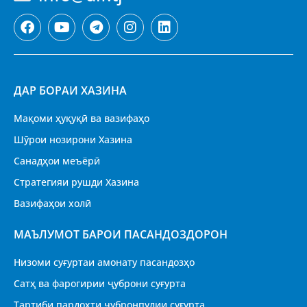
ДАР БОРАИ ХАЗИНА
Мақоми ҳуқуқӣ ва вазифаҳо
Шӯрои нозирони Хазина
Санадҳои меъёрӣ
Стратегияи рушди Хазина
Вазифаҳои холӣ
МАЪЛУМОТ БАРОИ ПАСАНДОЗДОРОН
Низоми суғуртаи амонату пасандозҳо
Сатҳ ва фарогирии ҷуброни суғурта
Тартиби пардохти ҷубронпулии суғурта