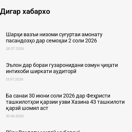
Дигар хабархо
Шарҳи вазъи низоми суғуртаи амонату
пасандозҳо дар семоҳаи 2 соли 2026
28.07.2026
Эълон дар бораи гузаронидани озмун ҷиҳати
интихоби ширкати аудиторӣ
15.07.2026
Ба санаи 30 июни соли 2026 дар Феҳристи
ташкилотҳои қарзии узви Хазина 43 ташкилоти
қарзӣ шомил аст
30.06.2026