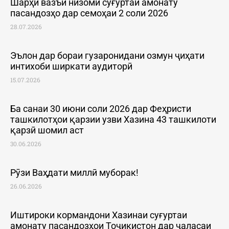
Шарҳи вазъи низоми суғуртаи амонату
пасандозҳо дар семоҳаи 2 соли 2026
28.07.2026
Эълон дар бораи гузаронидани озмун ҷиҳати
интихоби ширкати аудиторӣ
15.07.2026
Ба санаи 30 июни соли 2026 дар Феҳристи
ташкилотҳои қарзии узви Хазина 43 ташкилоти
қарзӣ шомил аст
30.06.2026
Рӯзи Ваҳдати миллӣ муборак!
26.06.2026
Иштироки кормандони Хазинаи суғуртаи
амонату пасандозҳои Тоҷикистон дар ҷаласаи