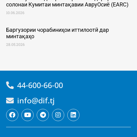
солонаи Кумитаи минтақавии АвруОсиё (EARC)
10.06.2026
Баргузории чорабиниҳои иттилоотӣ дар
минтақаҳо
28.05.2026
44-600-66-00
info@dif.tj