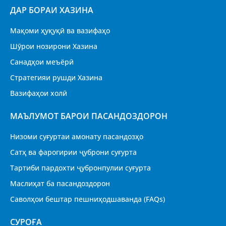
ДАР БОРАИ ХАЗИНА
Мақоми ҳуқуқӣ ва вазифаҳо
Шӯрои нозирони Хазина
Санадҳои меъёрӣ
Стратегияи рушди Хазина
Вазифаҳои холӣ
МАЪЛУМОТ БАРОИ ПАСАНДОЗДОРОН
Низоми суғуртаи амонату пасандозҳо
Сатҳ ва фарогирии ҷуброни суғурта
Тартиби пардохти ҷубронпулии суғурта
Маслиҳат ба пасандоздорон
Саволҳои бештар пешниҳодшаванда (FAQs)
CУРОҒА