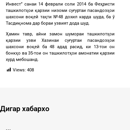
Инвест” санаи 14 феврали соли 2014 ба Феҳристи
ташкилотҳои қарзии низоми суғуртаи пасандозҳои
шахсони воқеӣ таҳти №48 дохил карда шуда, ба ӯ
Тасдиқнома дар бораи узвият дода шуд.
Ҳамин тавр, айни замон шумораи ташкилотҳои
қарзии узви Хазинаи суғуртаи пасандозҳои
шахсони воқеӣ ба 48 адад расид, ки 13-тои он
бонкҳо ва 35-тои он ташкилотҳои амонатии қарзии
хурд мебошанд.
Views:
408
Дигар хабархо