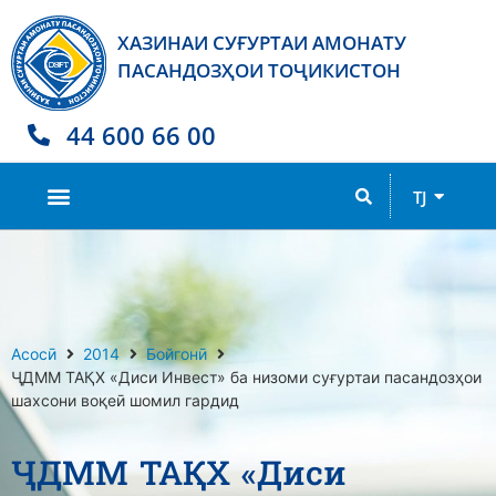
ХАЗИНАИ СУҒУРТАИ АМОНАТУ
ПАСАНДОЗҲОИ ТОҶИКИСТОН
44 600 66 00
RU
TJ
EN
Асосӣ
2014
Бойгонӣ
ҶДММ ТАҚХ «Диси Инвест» ба низоми суғуртаи пасандозҳои
шахсони воқеӣ шомил гардид
ҶДММ ТАҚХ «Диси