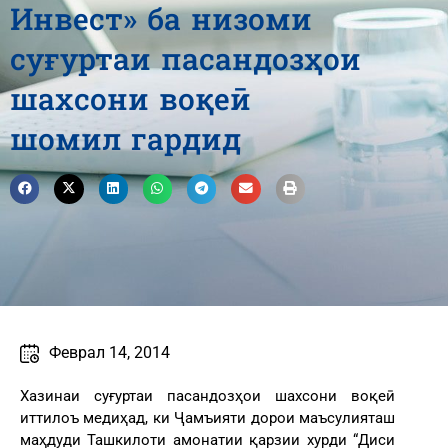
Инвест» ба низоми
суғуртаи пасандозҳои
шахсони воқеӣ
шомил гардид
Феврал 14, 2014
Хазинаи суғуртаи пасандозҳои шахсони воқеӣ
иттилоъ медиҳад, ки Ҷамъияти дорои маъсулияташ
маҳдуди Ташкилоти амонатии қарзии хурди “Диси