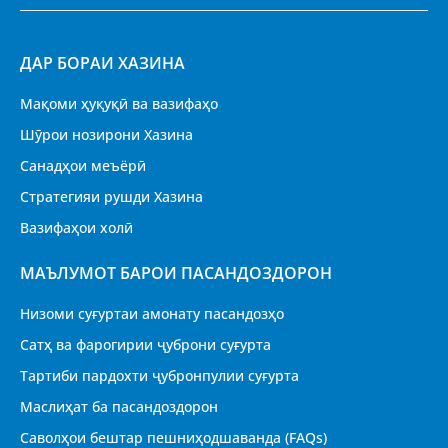
ДАР БОРАИ ХАЗИНА
Мақоми ҳуқуқӣ ва вазифаҳо
Шӯрои нозирони Хазина
Санадҳои меъёрӣ
Стратегияи рушди Хазина
Вазифаҳои холӣ
МАЪЛУМОТ БАРОИ ПАСАНДОЗДОРОН
Низоми суғуртаи амонату пасандозҳо
Сатҳ ва фарогирии ҷуброни суғурта
Тартиби пардохти ҷубронпулии суғурта
Маслиҳат ба пасандоздорон
Саволҳои бештар пешниҳодшаванда (FAQs)