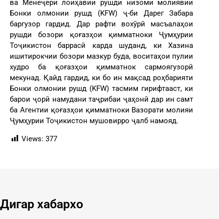
ва Менеҷери лоиҳавии рушди низоми молиявии
Бонки олмонии рушд (KFW) ҷ-би Дарег Забара
баргузор гардид. Дар рафти вохӯрӣ масъалаҳои
рушди бозори қоғазҳои қимматноки Ҷумҳурии
Тоҷикистон баррасӣ карда шуданд, ки Хазина
ишитирокчии бозори мазкур буда, воситаҳои пулии
худро ба қоғазҳои қимматнок сармоягузорӣ
мекунад. Қайд гардид, ки бо ин мақсад роҳбарияти
Бонки олмонии рушд (KFW) тасмим гирифтааст, ки
барои ҷорӣ намудани таҷрибаи ҷаҳонӣ дар ин самт
ба Агентии қоғазҳои қимматноки Вазорати молияи
Ҷумҳурии Тоҷикистон мушовирро ҷалб намояд.
Views:
377
Дигар хабархо