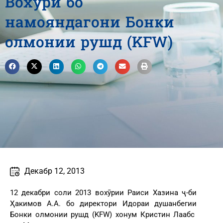
Вохӯрӣ бо
намояндагони Бонки
олмонии рушд (KFW)
Декабр 12, 2013
12 декабри соли 2013 вохӯрии Раиси Хазина ҷ-би
Ҳакимов А.А. бо директори Идораи душанбегии
Бонки олмонии рушд (KFW) хонум Кристин Лаабс