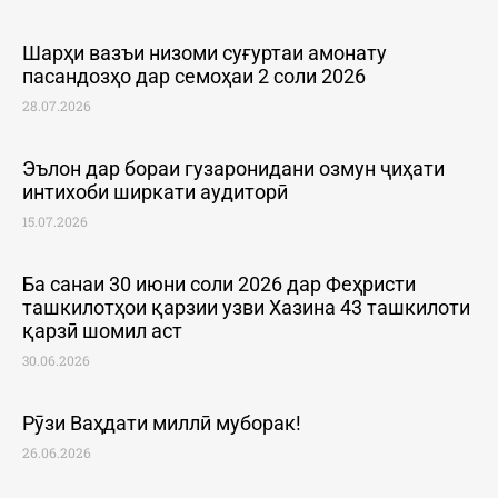
Шарҳи вазъи низоми суғуртаи амонату
пасандозҳо дар семоҳаи 2 соли 2026
28.07.2026
Эълон дар бораи гузаронидани озмун ҷиҳати
интихоби ширкати аудиторӣ
15.07.2026
Ба санаи 30 июни соли 2026 дар Феҳристи
ташкилотҳои қарзии узви Хазина 43 ташкилоти
қарзӣ шомил аст
30.06.2026
Рӯзи Ваҳдати миллӣ муборак!
26.06.2026