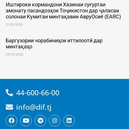
Иштироки кормандони Хазинаи суғуртаи
амонату пасандозҳои Тоҷикистон дар ҷаласаи
солонаи Кумитаи минтақавии АвруОсиё (EARC)
10.06.2026
Баргузории чорабиниҳои иттилоотӣ дар
минтақаҳо
28.05.2026
44-600-66-00
info@dif.tj