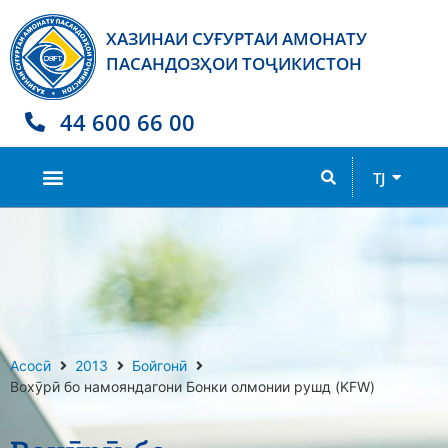
ХАЗИНАИ СУҒУРТАИ АМОНАТУ
ПАСАНДОЗҲОИ ТОҶИКИСТОН
44 600 66 00
RU
TJ
EN
Асосӣ
2013
Бойгонӣ
Вохӯрӣ бо намояндагони Бонки олмонии рушд (KFW)