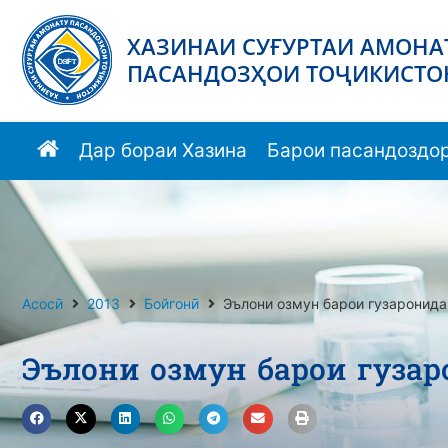
ХАЗИНАИ СУҒУРТАИ АМОНА
ПАСАНДОЗҲОИ ТОҶИКИСТО
Дар бораи Хазина
Барои пасандоздо
Асосӣ
2013
Бойгонӣ
Эълони озмун барои гузаронида
Эълони озмун барои гуза