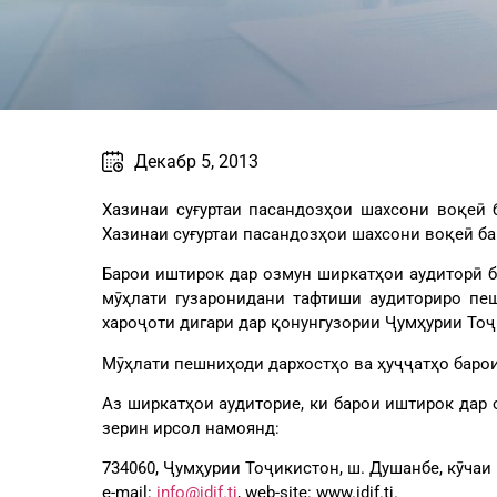
Декабр 5, 2013
Хазинаи суғуртаи пасандозҳои шахсони воқеӣ 
Хазинаи суғуртаи пасандозҳои шахсони воқеӣ ба
Барои иштирок дар озмун ширкатҳои аудиторӣ б
мӯҳлати гузаронидани тафтиши аудиториро пеш
хароҷоти дигари дар қонунгузории Ҷумҳурии То
Мӯҳлати пешниҳоди дархостҳо ва ҳуҷҷатҳо барои
Аз ширкатҳои аудиторие, ки барои иштирок дар 
зерин ирсол намоянд:
734060, Ҷумҳурии Тоҷикистон, ш. Душанбе, кӯчаи
е-mail:
info@idif.tj
, web-site: www.idif.tj.