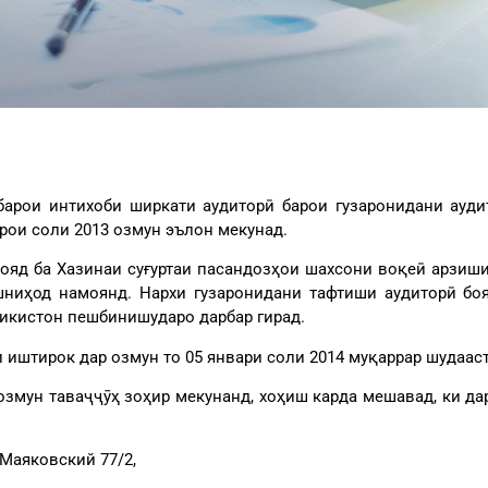
барои интихоби ширкати аудиторӣ барои гузаронидани ауд
рои соли 2013 озмун эълон мекунад.
ояд ба Хазинаи суғуртаи пасандозҳои шахсони воқеӣ арзиши
ниҳод намоянд. Нархи гузаронидани тафтиши аудиторӣ боя
ҷикистон пешбинишударо дарбар гирад.
 иштирок дар озмун то 05 январи соли 2014 муқаррар шудааст
озмун таваҷҷӯҳ зоҳир мекунанд, хоҳиш карда мешавад, ки да
 Маяковский 77/2,