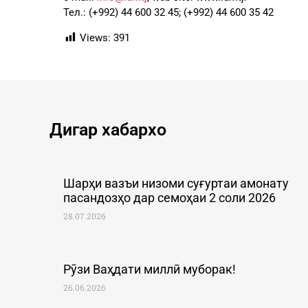
Тел.: (+992) 44 600 32 45; (+992) 44 600 35 42
Views:
391
Дигар хабархо
Шарҳи вазъи низоми суғуртаи амонату
пасандозҳо дар семоҳаи 2 соли 2026
28.07.2026
Рӯзи Ваҳдати миллӣ муборак!
26.06.2026