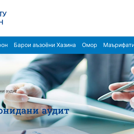
ТУ
Н
рон
Барои аъзоёни Хазина
Омор
Маърифати
ни аудит
ронидани аудит