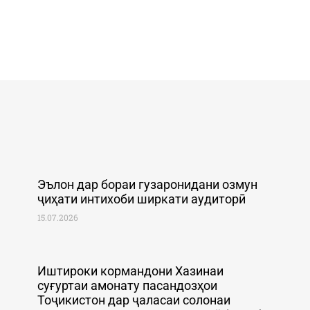
Эълон дар бораи гузаронидани озмун
ҷиҳати интихоби ширкати аудиторӣ
15.07.2026
Иштироки кормандони Хазинаи
суғуртаи амонату пасандозҳои
Тоҷикистон дар ҷаласаи солонаи