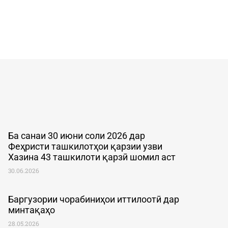
Ба санаи 30 июни соли 2026 дар
Феҳристи ташкилотҳои қарзии узви
Хазина 43 ташкилоти қарзӣ шомил аст
30.06.2026
Баргузории чорабиниҳои иттилоотӣ дар
минтақаҳо
28.05.2026