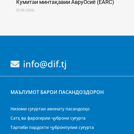
Кумитаи минтақавии АвруОсиё (EARC)
10.06.2026
info@dif.tj
МАЪЛУМОТ БАРОИ ПАСАНДОЗДОРОН
Низоми суғуртаи амонату пасандозҳо
Сатҳ ва фарогирии ҷуброни суғурта
Тартиби пардохти ҷубронпулии суғурта