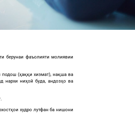
ити берунаи фаъолияти молиявии
 подош (ҳаққи хизмат), нақша ва
д нархи ниҳоӣ буда, андозҳо ва
.
рхостҳои худро лутфан ба нишони