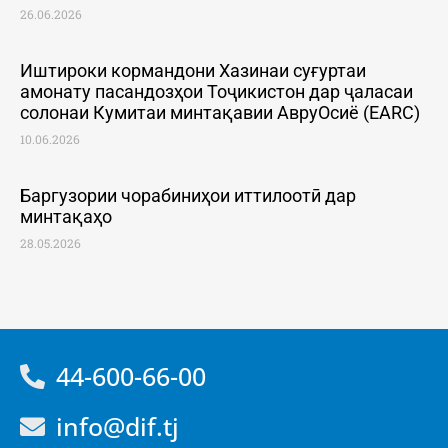
26.06.2026
Иштироки кормандони Хазинаи суғуртаи
амонату пасандозҳои Тоҷикистон дар ҷаласаи
солонаи Кумитаи минтақавии АвруОсиё (EARC)
10.06.2026
Баргузории чорабиниҳои иттилоотӣ дар
минтақаҳо
28.05.2026
44-600-66-00
info@dif.tj