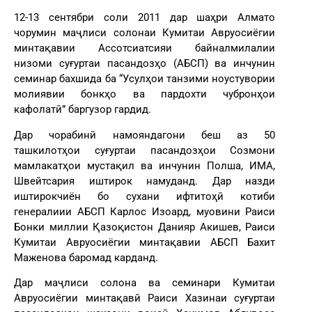
12-13 сентябри соли 2011 дар шаҳри Алмато
чорумин маҷлиси солонаи Кумитаи Авруосиёгии
минтақавии Ассотсиатсияи байналмилалии
низоми суғуртаи пасандозҳо (АБСП) ва инчунин
семинар бахшида ба “Усулҳои танзими ноустувории
молиявии бонкҳо ва пардохти чубронҳои
кафолатӣ” баргузор гардид.
Дар чорабинӣ намояндагони беш аз 50
ташкилотҳои суғуртаи пасандозҳои Созмони
мамлакатҳои мустақил ва инчунин Полша, ИМА,
Швейтсария иштирок намуданд. Дар назди
иштирокчиён бо сухани ифтитоҳӣ котиби
генералиии АБСП Карлос Изоард, муовини Раиси
Бонки миллии Қазоқистон Данияр Акишев, Раиси
Кумитаи Авруосиёгии минтақавии АБСП Бахит
Маженова баромад карданд.
Дар маҷлиси солона ва семинари Кумитаи
Авруосиёгии минтақавӣ Раиси Хазинаи суғуртаи