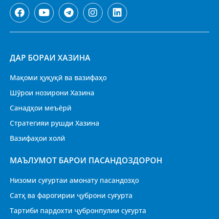
ДАР БОРАИ ХАЗИНА
Мақоми ҳуқуқӣ ва вазифаҳо
Шӯрои нозирони Хазина
Санадҳои меъёрӣ
Стратегияи рушди Хазина
Вазифаҳои холӣ
МАЪЛУМОТ БАРОИ ПАСАНДОЗДОРОН
Низоми суғуртаи амонату пасандозҳо
Сатҳ ва фарогирии ҷуброни суғурта
Тартиби пардохти ҷубронпулии суғурта