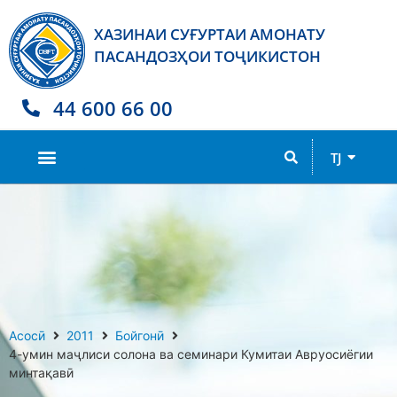
ХАЗИНАИ СУҒУРТАИ АМОНАТУ
ПАСАНДОЗҲОИ ТОҶИКИСТОН
44 600 66 00
RU
TJ
EN
Асосӣ
2011
Бойгонӣ
4-умин маҷлиси солона ва семинари Кумитаи Авруосиёгии
минтақавӣ