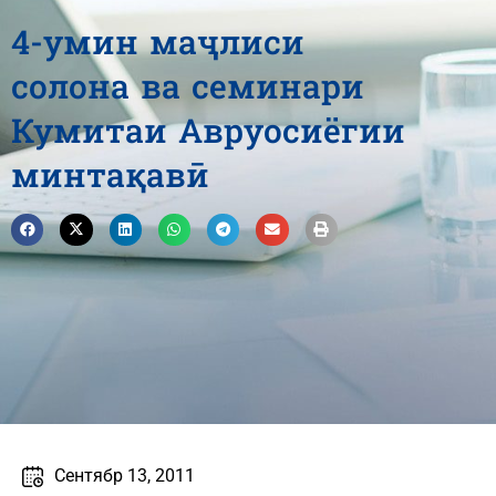
4-умин маҷлиси
солона ва семинари
Кумитаи Авруосиёгии
минтақавӣ
Cентябр 13, 2011