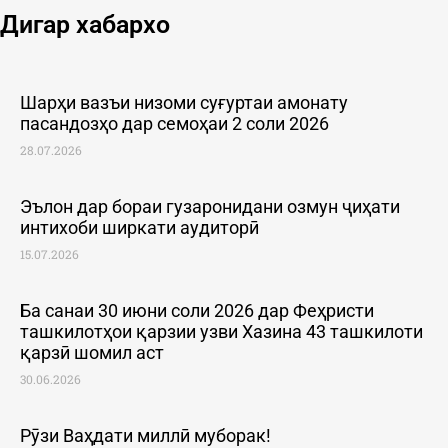
Дигар хабархо
Шарҳи вазъи низоми суғуртаи амонату
пасандозҳо дар семоҳаи 2 соли 2026
28.07.2026
Эълон дар бораи гузаронидани озмун ҷиҳати
интихоби ширкати аудиторӣ
15.07.2026
Ба санаи 30 июни соли 2026 дар Феҳристи
ташкилотҳои қарзии узви Хазина 43 ташкилоти
қарзӣ шомил аст
30.06.2026
Рӯзи Ваҳдати миллӣ муборак!