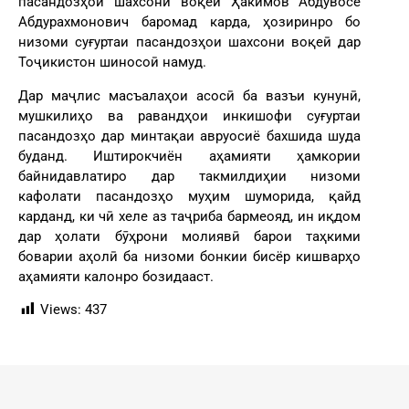
пасандозҳои шахсони воқеӣ Ҳакимов Абдувосе
Абдурахмонович баромад карда, ҳозиринро бо
низоми суғуртаи пасандозҳои шахсони воқеӣ дар
Тоҷикистон шиносоӣ намуд.
Дар маҷлис масъалаҳои асосӣ ба вазъи кунунӣ,
мушкилиҳо ва равандҳои инкишофи суғуртаи
пасандозҳо дар минтақаи авруосиё бахшида шуда
буданд. Иштирокчиён аҳамияти ҳамкории
байнидавлатиро дар такмилдиҳии низоми
кафолати пасандозҳо муҳим шуморида, қайд
карданд, ки чӣ хеле аз таҷриба бармеояд, ин иқдом
дар ҳолати бӯҳрони молиявӣ барои таҳкими
боварии аҳолӣ ба низоми бонкии бисёр кишварҳо
аҳамияти калонро бозидааст.
Views:
437