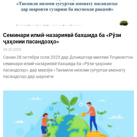
Семинари илмӣ-назариявӣ бахшида ба «Рӯзи
ҷаҳонии пасандозҳо»
29.10.2025
Санаи 28 октябри соли 2025 дар Донишгоҳи миллии Тоҷикистон
семинари илмӣ-назариявӣ бахшида ба «Рӯзи ҷаҳонии
пасандозҳо» дар мавзӯи «Такмили низоми суғуртаи амонату
пасандозҳо дар шароити