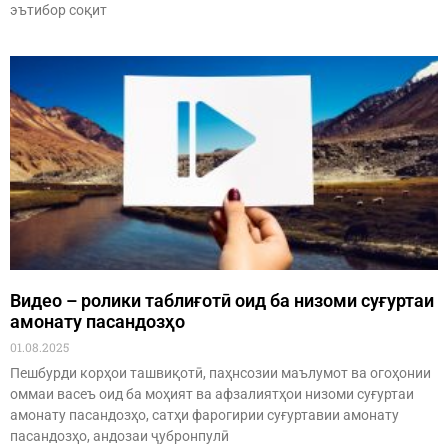
эътибор соқит
Видео – ролики таблиғотӣ оид ба низоми суғуртаи
амонату пасандозҳо
01.08.2025
Пешбурди корҳои ташвиқотӣ, паҳнсозии маълумот ва огоҳонии
оммаи васеъ оид ба моҳият ва афзалиятҳои низоми суғуртаи
амонату пасандозҳо, сатҳи фарогирии суғуртавии амонату
пасандозҳо, андозаи ҷубронпулӣ