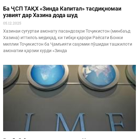
Ба ҶСП ТАҚХ «Зинда Капитал» тасдиқномаи
узвият дар Хазина дода шуд
05.12.2025
Хазинаи суғуртаи амонату пасандозҳои Тоҷикистон (минбаъд
Хазина) иттилоъ медиҳад, ки тибқи қарори Раёсати Бонки
миллии Тоҷикистон ба Ҷамъияти саҳомии пӯшидаи ташкилоти
амонатии қарзии хурди «Зинда