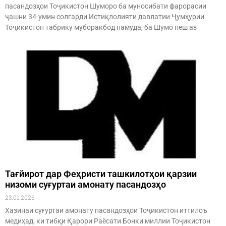
пасандозҳои Тоҷикистон Шуморо ба муносибати фарорасии
ҷашни 34-умин солгарди Истиқлолияти давлатии Ҷумҳурии
Тоҷикистон табрику муборакбод намуда, ба Шумо пеш аз
Тағйирот дар Феҳристи ташкилотҳои қарзии
низоми суғуртаи амонату пасандозҳо
23.01.2026
Хазинаи суғуртаи амонату пасандозҳои Тоҷикистон иттилоъ
медиҳад, ки тибқи Қарори Раёсати Бонки миллии Тоҷикистон