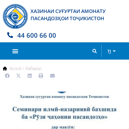
ХАЗИНАИ СУҒУРТАИ АМОНАТУ
ПАСАНДОЗҲОИ ТОҶИКИСТОН
44 600 66 00
RU
TJ
EN
Асосӣ
/ Хабарҳо