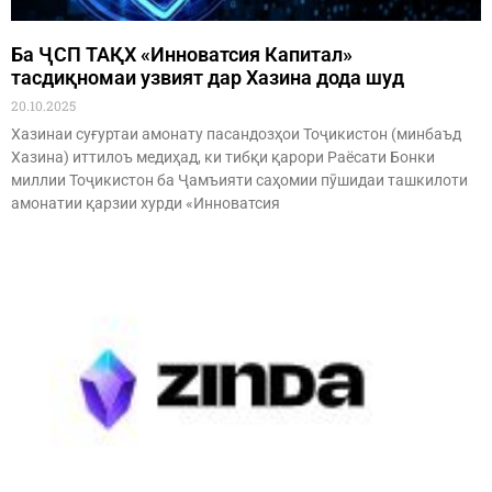
Ба ҶСП ТАҚХ «Инноватсия Капитал»
тасдиқномаи узвият дар Хазина дода шуд
20.10.2025
Хазинаи суғуртаи амонату пасандозҳои Тоҷикистон (минбаъд
Хазина) иттилоъ медиҳад, ки тибқи қарори Раёсати Бонки
миллии Тоҷикистон ба Ҷамъияти саҳомии пӯшидаи ташкилоти
амонатии қарзии хурди «Инноватсия