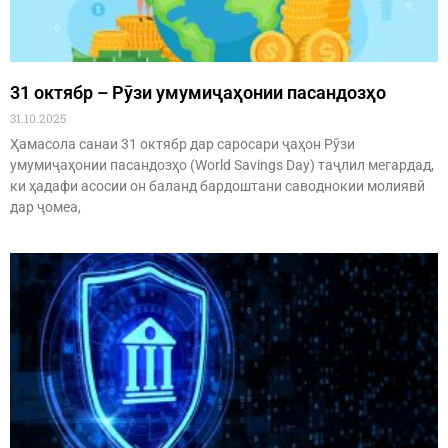
31 октябр – Рӯзи умумиҷаҳонии пасандозҳо
31.10.2025
Ҳамасола санаи 31 октябр дар саросари ҷаҳон Рӯзи
умумиҷаҳонии пасандозҳо (World Savings Day) таҷлил мегардад,
ки ҳадафи асосии он баланд бардоштани саводнокии молиявӣ
дар ҷомеа,