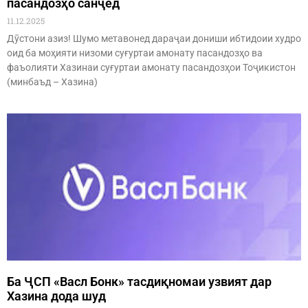
пасандозҳо санҷед
11.12.2025
Дӯстони азиз! Шумо метавонед дараҷаи дониши ибтидоии худро
оид ба моҳияти низоми суғуртаи амонату пасандозҳо ва
фаъолияти Хазинаи суғуртаи амонату пасандозҳои Тоҷикистон
(минбаъд – Хазина)
Ба ҶСП «Васл Бонк» тасдиқномаи узвият дар
Хазина дода шуд