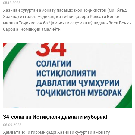
05.12.2025
Хазинаи суғуртаи амонату пасандозҳои Тоҷикистон (минбаъд
Хазина) иттилоъ медиҳад, ки тибқи қарори Раёсати Бонки
миллии Тоҷикистон ба Ҷамъияти саҳомии пӯшидаи «Васл Бонк»
барои анҷомдиҳии амалиёти
34-солагии Истиқлоли давлатӣ муборак!
06.09.2025
Ҳамватанони гиромиқадр! Хазинаи суғуртаи амонату