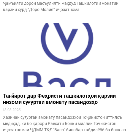
Ҷамъияти дорои масъулияти маҳдуд Ташкилоти амонатии
қарзии хурд “Доро Молия” иҷозатнома
Тағйирот дар Феҳристи ташкилотҳои қарзии
низоми суғуртаи амонату пасандозҳо
18.08.2025
Хазинаи суғуртаи амонату пасандозҳои Тоҷикистон иттилоъ
медиҳад, ки бо қарори Раёсати Бонки миллии Тоҷикистон
иҷозатномаи ҶДММ ТҚҒ “Васл” бинобар табдилёбӣ ба бонк аз