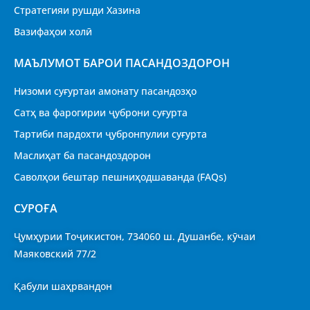
Стратегияи рушди Хазина
Вазифаҳои холӣ
МАЪЛУМОТ БАРОИ ПАСАНДОЗДОРОН
Низоми суғуртаи амонату пасандозҳо
Сатҳ ва фарогирии ҷуброни суғурта
Тартиби пардохти ҷубронпулии суғурта
Маслиҳат ба пасандоздорон
Саволҳои бештар пешниҳодшаванда (FAQs)
CУРОҒА
Ҷумҳурии Тоҷикистон, 734060 ш. Душанбе, кӯчаи
Маяковский 77/2
Қабули шаҳрвандон