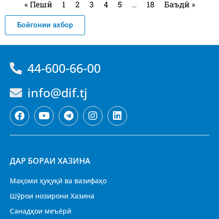
« Пешӣ
1
2
3
4
5
…
18
Баъдӣ »
Бойгонии ахбор
44-600-66-00
info@dif.tj
ДАР БОРАИ ХАЗИНА
Мақоми ҳуқуқӣ ва вазифаҳо
Шӯрои нозирони Хазина
Санадҳои меъёрӣ