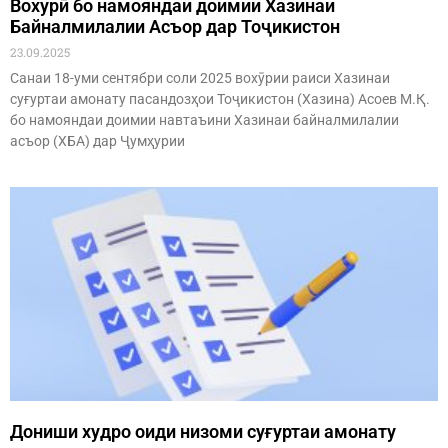
Вохӯрӣ бо намояндаи доимии Хазинаи
Байналмилалии Асъор дар Тоҷикистон
23.09.2025
Санаи 18-уми сентябри соли 2025 вохӯрии раиси Хазинаи
суғуртаи амонату пасандозҳои Тоҷикистон (Хазина) Асоев М.Қ.
бо намояндаи доимии навтаъини Хазинаи байналмилалии
асъор (ХБА) дар Ҷумҳурии
Дониши худро оиди низоми суғуртаи амонату