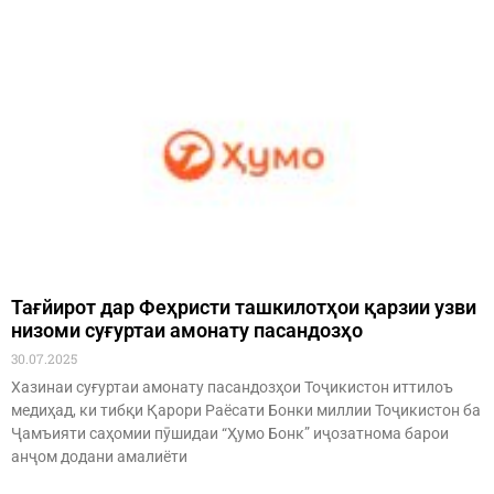
Тағйирот дар Феҳристи ташкилотҳои қарзии узви
низоми суғуртаи амонату пасандозҳо
30.07.2025
Хазинаи суғуртаи амонату пасандозҳои Тоҷикистон иттилоъ
медиҳад, ки тибқи Қарори Раёсати Бонки миллии Тоҷикистон ба
Ҷамъияти саҳомии пӯшидаи “Ҳумо Бонк” иҷозатнома барои
анҷом додани амалиёти