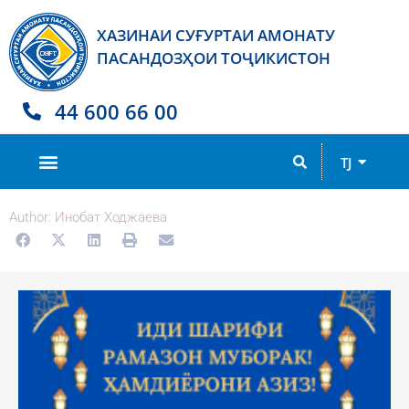
ХАЗИНАИ СУҒУРТАИ АМОНАТУ
ПАСАНДОЗҲОИ ТОҶИКИСТОН
44 600 66 00
RU
TJ
EN
Author:
Инобат Ходжаева