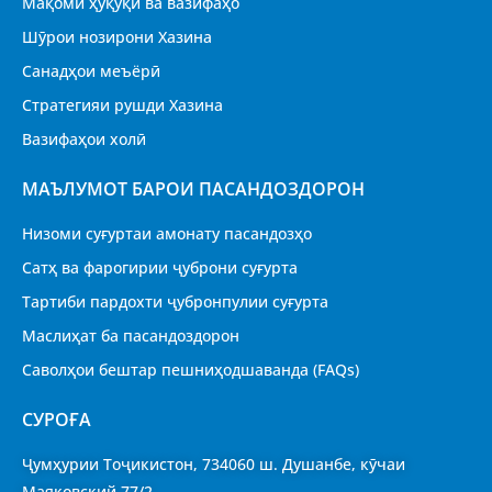
Мақоми ҳуқуқӣ ва вазифаҳо
Шӯрои нозирони Хазина
Санадҳои меъёрӣ
Стратегияи рушди Хазина
Вазифаҳои холӣ
МАЪЛУМОТ БАРОИ ПАСАНДОЗДОРОН
Низоми суғуртаи амонату пасандозҳо
Сатҳ ва фарогирии ҷуброни суғурта
Тартиби пардохти ҷубронпулии суғурта
Маслиҳат ба пасандоздорон
Саволҳои бештар пешниҳодшаванда (FAQs)
CУРОҒА
Ҷумҳурии Тоҷикистон, 734060 ш. Душанбе, кӯчаи
Маяковский 77/2