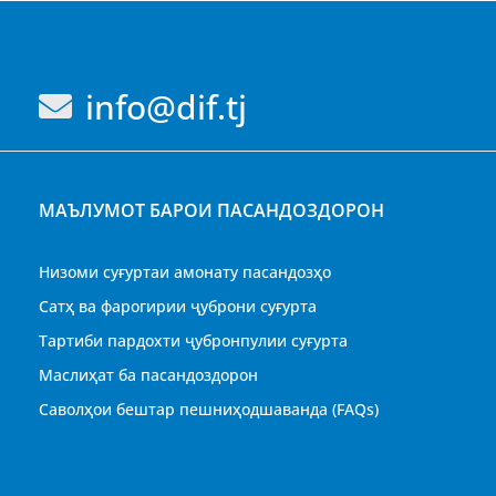
info@dif.tj
МАЪЛУМОТ БАРОИ ПАСАНДОЗДОРОН
Низоми суғуртаи амонату пасандозҳо
Сатҳ ва фарогирии ҷуброни суғурта
Тартиби пардохти ҷубронпулии суғурта
Маслиҳат ба пасандоздорон
Саволҳои бештар пешниҳодшаванда (FAQs)