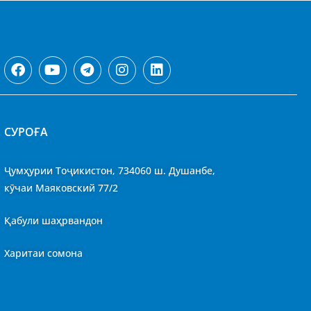
CУРОҒА
Ҷумҳурии Тоҷикистон, 734060 ш. Душанбе,
кӯчаи Маяковский 77/2
Қабули шаҳрвандон
Харитаи сомона