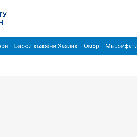
ТУ
Н
рон
Барои аъзоёни Хазина
Омор
Маърифати