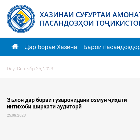
ХАЗИНАИ СУҒУРТАИ АМОНА
ПАСАНДОЗҲОИ ТОҶИКИСТО
Дар бораи Хазина
Барои пасандоздо
Day: Cентябр 25, 2023
Эълон дар бораи гузаронидани озмун ҷиҳати
интихоби ширкати аудиторӣ
25.09.2023