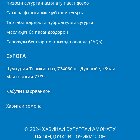
Низоми суғуртаи амонату пасандозҳо
Сатҳ ва фарогирии ҷуброни суғурта
Тартиби пардохти ҷубронпулии суғурта
Маслиҳат ба пасандоздорон
Саволҳои бештар пешниҳодшаванда (FAQs)
CУРОҒА
Ҷумҳурии Тоҷикистон, 734060 ш. Душанбе, кӯчаи
Маяковский 77/2
Қабули шаҳрвандон
Харитаи сомона
© 2024 ХАЗИНАИ СУҒУРТАИ АМОНАТУ
ПАСАНДОЗҲОИ ТОҶИКИСТОН