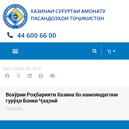
ХАЗИНАИ СУҒУРТАИ АМОНАТУ
ПАСАНДОЗҲОИ ТОҶИКИСТОН
44 600 66 00
RU
TJ
EN
Day: Ноябр 24, 2016
Вохӯрии Роҳбарияти Хазина бо намояндагони
гурӯҳи Бонки Ҷаҳонӣ
24.11.2016